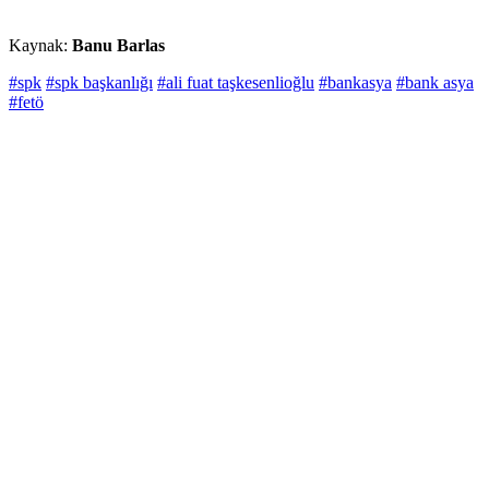
Kaynak:
Banu Barlas
#spk
#spk başkanlığı
#ali fuat taşkesenlioğlu
#bankasya
#bank asya
#fetö