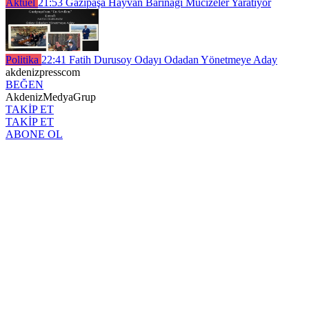
Aktüel
21:53
Gazipaşa Hayvan Barınağı Mucizeler Yaratıyor
Politika
22:41
Fatih Durusoy Odayı Odadan Yönetmeye Aday
akdenizpresscom
BEĞEN
AkdenizMedyaGrup
TAKİP ET
TAKİP ET
ABONE OL