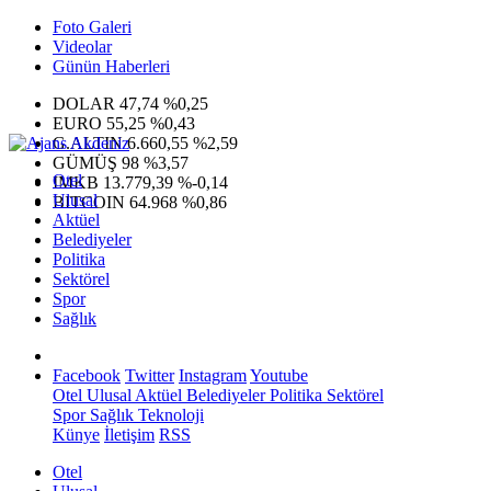
Foto Galeri
Videolar
Günün Haberleri
DOLAR
47,74
%0,25
EURO
55,25
%0,43
G.ALTIN
6.660,55
%2,59
GÜMÜŞ
98
%3,57
Otel
IMKB
13.779,39
%-0,14
Ulusal
BITCOIN
64.968
%0,86
Aktüel
Belediyeler
Politika
Sektörel
Spor
Sağlık
Facebook
Twitter
Instagram
Youtube
Otel
Ulusal
Aktüel
Belediyeler
Politika
Sektörel
Spor
Sağlık
Teknoloji
Künye
İletişim
RSS
Otel