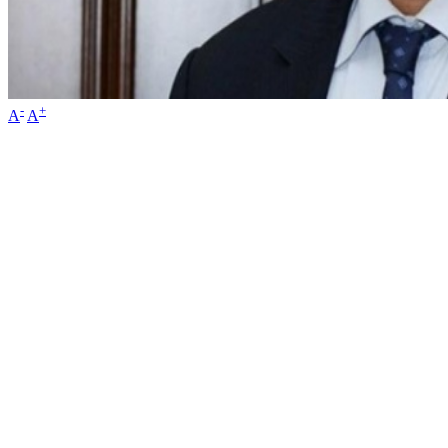
-
+
A
A