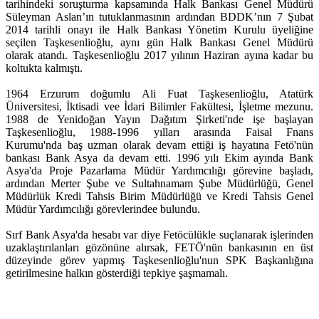
tarihindeki soruşturma kapsamında Halk Bankası Genel Müdürü
Süleyman Aslan’ın tutuklanmasının ardından BDDK’nın 7 Şubat
2014 tarihli onayı ile Halk Bankası Yönetim Kurulu üyeliğine
seçilen Taşkesenlioğlu, aynı gün Halk Bankası Genel Müdürü
olarak atandı. Taşkesenlioğlu 2017 yılının Haziran ayına kadar bu
koltukta kalmıştı.
1964 Erzurum doğumlu Ali Fuat Taşkesenlioğlu, Atatürk
Üniversitesi, İktisadi vee İdari Bilimler Fakültesi, İşletme mezunu.
1988 de Yenidoğan Yayın Dağıtım Şirketi'nde işe başlayan
Taşkesenlioğlu, 1988-1996 yılları arasında Faisal Fnans
Kurumu'nda baş uzman olarak devam ettiği iş hayatına Fetö'nün
bankası Bank Asya da devam etti. 1996 yılı Ekim ayında Bank
Asya'da Proje Pazarlama Müdür Yardımcılığı görevine başladı,
ardından Merter Şube ve Sultahnamam Şube Müdürlüğü, Genel
Müdürlük Kredi Tahsis Birim Müdürlüğü ve Kredi Tahsis Genel
Müdür Yardımcılığı görevlerindee bulundu.
Sırf Bank Asya'da hesabı var diye Fetöcülükle suçlanarak işlerinden
uzaklaştırılanları gözönüne alırsak, FETÖ'nün bankasının en üst
düzeyinde görev yapmış Taşkesenlioğlu'nun SPK Başkanlığına
getirilmesine halkın gösterdiği tepkiye şaşmamalı.