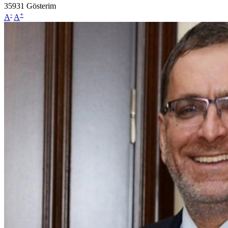
35931
Gösterim
-
+
A
A