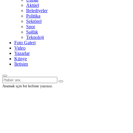
Aktüel
Belediyeler
Politika
Sektörel
Spor
Sağlık
Teknoloji
Foto Galeri
Video
Yazarlar
Künye
İletişim
Aramak için bir kelime yazınız.