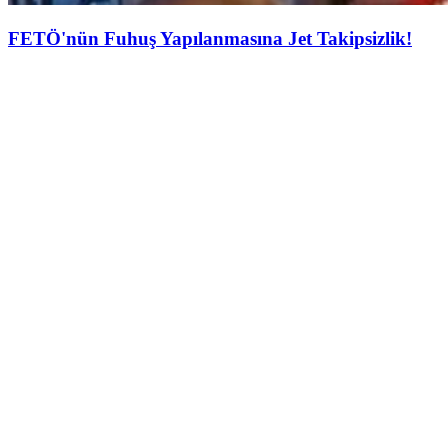
FETÖ'nün Fuhuş Yapılanmasına Jet Takipsizlik!