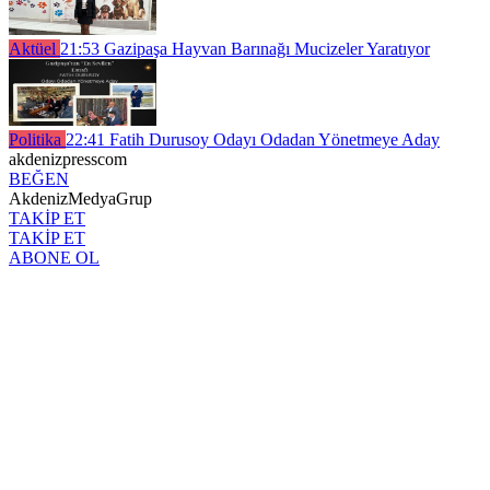
Aktüel
21:53
Gazipaşa Hayvan Barınağı Mucizeler Yaratıyor
Politika
22:41
Fatih Durusoy Odayı Odadan Yönetmeye Aday
akdenizpresscom
BEĞEN
AkdenizMedyaGrup
TAKİP ET
TAKİP ET
ABONE OL