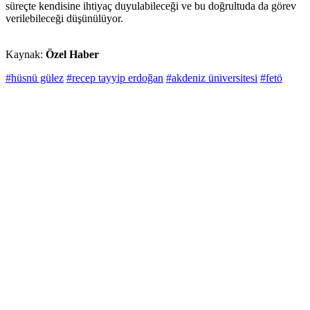
süreçte kendisine ihtiyaç duyulabileceği ve bu doğrultuda da görev
verilebileceği düşünülüyor.
Kaynak:
Özel Haber
#hüsnü gülez
#recep tayyip erdoğan
#akdeniz üniversitesi
#fetö