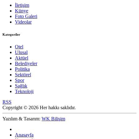
İletişim
Künye
Foto Galeri
Videolar
Kategoriler
Otel
Ulusal
Aktüel
Belediyeler
Politika
Sektörel
Spor
Sağlık
Teknoloji
RSS
Copyright © 2026 Her hakkı saklıdır.
Yazılım & Tasarım:
WK Bilişim
Anasayfa