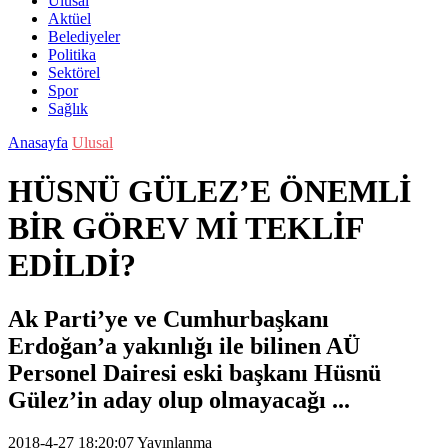
Ulusal
Aktüel
Belediyeler
Politika
Sektörel
Spor
Sağlık
Anasayfa
Ulusal
HÜSNÜ GÜLEZ’E ÖNEMLİ
BİR GÖREV Mİ TEKLİF
EDİLDİ?
Ak Parti’ye ve Cumhurbaşkanı
Erdoğan’a yakınlığı ile bilinen AÜ
Personel Dairesi eski başkanı Hüsnü
Gülez’in aday olup olmayacağı ...
2018-4-27 18:20:07
Yayınlanma