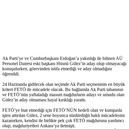
Ak Parti’ye ve Cumhurbaşkanı Erdoğan’a yakınlığı ile bilinen AÜ
Personel Dairesi eski başkanı Hüsnü Gülez’in aday olup olmayacağı
konuşulurken, görevinden istifa etmediği ve aday olmadığını
öğrenildi.
24 Haziranda gidilecek olan seçimde Ak Parti seçmeninin en büyük
kriteri FETÖ ile mücadele olacak. Bu bağlamda Ak Parti tabanının
ve FETÖ’nün yaftaladığı masum mağdurların adayı ve umudu olan
Gülez’in aday olmaması hayal kırıklığı yarattı.
FETÖ’ye biat etmediği için FETÖ’NÜN hedefi olan ve kumpasla
işten attırılan Gülez, 2 sene boyunca sürdürdüğü haklı mücadelesini
kazanırken, kendisi ile birlikte pek çok FETÖ mağduruna yardımcı
olup, mağduriyetleri Ankara’ya iletmişti.