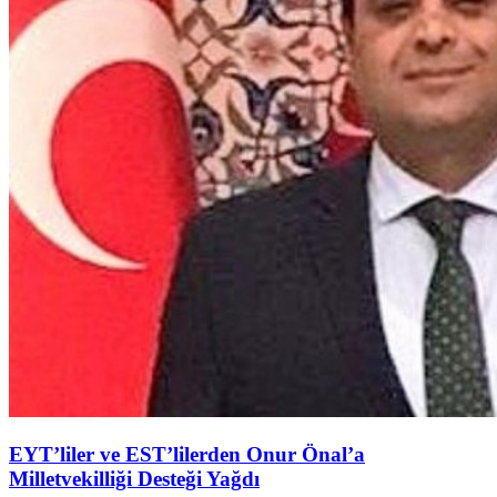
EYT’liler ve EST’lilerden Onur Önal’a
Milletvekilliği Desteği Yağdı