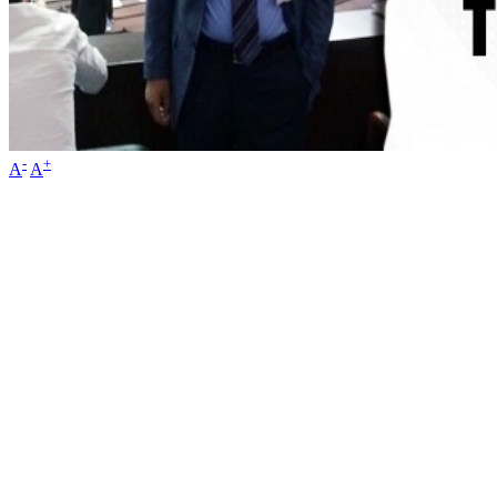
-
+
A
A