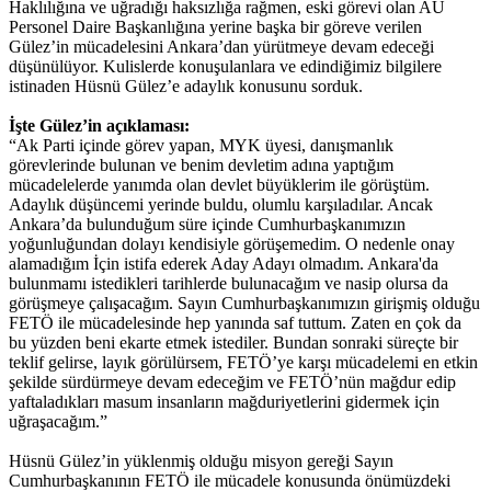
Haklılığına ve uğradığı haksızlığa rağmen, eski görevi olan AÜ
Personel Daire Başkanlığına yerine başka bir göreve verilen
Gülez’in mücadelesini Ankara’dan yürütmeye devam edeceği
düşünülüyor. Kulislerde konuşulanlara ve edindiğimiz bilgilere
istinaden Hüsnü Gülez’e adaylık konusunu sorduk.
İşte Gülez’in açıklaması:
“Ak Parti içinde görev yapan, MYK üyesi, danışmanlık
görevlerinde bulunan ve benim devletim adına yaptığım
mücadelelerde yanımda olan devlet büyüklerim ile görüştüm.
Adaylık düşüncemi yerinde buldu, olumlu karşıladılar. Ancak
Ankara’da bulunduğum süre içinde Cumhurbaşkanımızın
yoğunluğundan dolayı kendisiyle görüşemedim. O nedenle onay
alamadığım İçin istifa ederek Aday Adayı olmadım. Ankara'da
bulunmamı istedikleri tarihlerde bulunacağım ve nasip olursa da
görüşmeye çalışacağım. Sayın Cumhurbaşkanımızın girişmiş olduğu
FETÖ ile mücadelesinde hep yanında saf tuttum. Zaten en çok da
bu yüzden beni ekarte etmek istediler. Bundan sonraki süreçte bir
teklif gelirse, layık görülürsem, FETÖ’ye karşı mücadelemi en etkin
şekilde sürdürmeye devam edeceğim ve FETÖ’nün mağdur edip
yaftaladıkları masum insanların mağduriyetlerini gidermek için
uğraşacağım.”
Hüsnü Gülez’in yüklenmiş olduğu misyon gereği Sayın
Cumhurbaşkanının FETÖ ile mücadele konusunda önümüzdeki