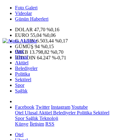
Foto Galeri
Videolar
Günün Haberleri
DOLAR
47,70
%0,16
EURO
55,04
%0,06
G.ALTIN
6.503,44
%0,17
GÜMÜŞ
94
%0,15
Otel
IMKB
13.798,82
%0,70
Ulusal
BITCOIN
64.247
%-0,71
Aktüel
Belediyeler
Politika
Sektörel
Spor
Sağlık
Facebook
Twitter
Instagram
Youtube
Otel
Ulusal
Aktüel
Belediyeler
Politika
Sektörel
Spor
Sağlık
Teknoloji
Künye
İletişim
RSS
Otel