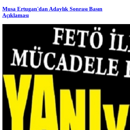
Musa Ertugan'dan Adaylık Sonrası Basın
Açıklaması