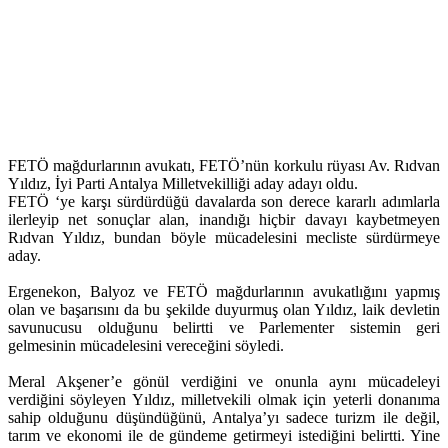
FETÖ mağdurlarının avukatı, FETÖ’nün korkulu rüyası Av. Rıdvan
Yıldız, İyi Parti Antalya Milletvekilliği aday adayı oldu.
FETÖ ‘ye karşı sürdürdüğü davalarda son derece kararlı adımlarla
ilerleyip net sonuçlar alan, inandığı hiçbir davayı kaybetmeyen
Rıdvan Yıldız, bundan böyle mücadelesini mecliste sürdürmeye
aday.
Ergenekon, Balyoz ve FETÖ mağdurlarının avukatlığını yapmış
olan ve başarısını da bu şekilde duyurmuş olan Yıldız, laik devletin
savunucusu olduğunu belirtti ve Parlementer sistemin geri
gelmesinin mücadelesini vereceğini söyledi.
Meral Akşener’e gönül verdiğini ve onunla aynı mücadeleyi
verdiğini söyleyen Yıldız, milletvekili olmak için yeterli donanıma
sahip olduğunu düşündüğünü, Antalya’yı sadece turizm ile değil,
tarım ve ekonomi ile de gündeme getirmeyi istediğini belirtti. Yine