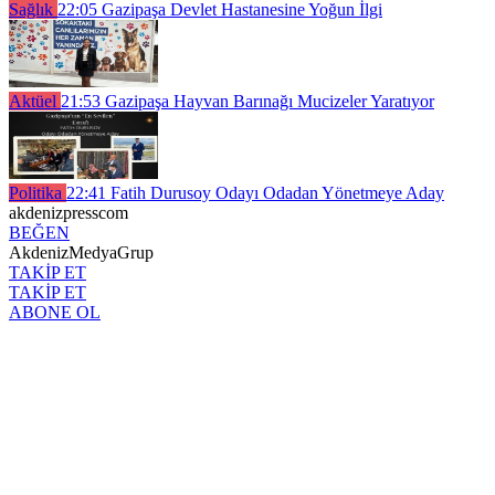
Sağlık
22:05
Gazipaşa Devlet Hastanesine Yoğun İlgi
Aktüel
21:53
Gazipaşa Hayvan Barınağı Mucizeler Yaratıyor
Politika
22:41
Fatih Durusoy Odayı Odadan Yönetmeye Aday
akdenizpresscom
BEĞEN
AkdenizMedyaGrup
TAKİP ET
TAKİP ET
ABONE OL