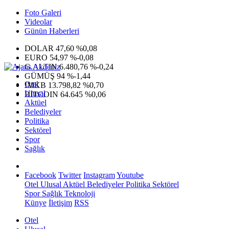
Foto Galeri
Videolar
Günün Haberleri
DOLAR
47,60
%0,08
EURO
54,97
%-0,08
G.ALTIN
6.480,76
%-0,24
GÜMÜŞ
94
%-1,44
Otel
IMKB
13.798,82
%0,70
Ulusal
BITCOIN
64.645
%0,06
Aktüel
Belediyeler
Politika
Sektörel
Spor
Sağlık
Facebook
Twitter
Instagram
Youtube
Otel
Ulusal
Aktüel
Belediyeler
Politika
Sektörel
Spor
Sağlık
Teknoloji
Künye
İletişim
RSS
Otel