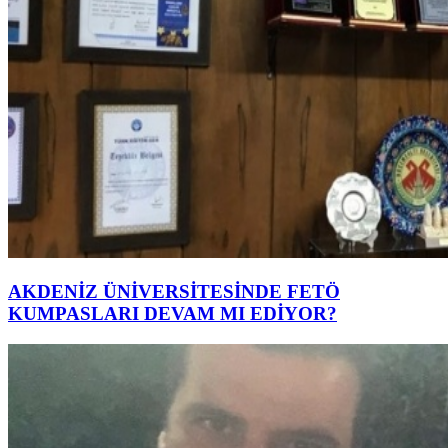
AKDENİZ ÜNİVERSİTESİNDE FETÖ
KUMPASLARI DEVAM MI EDİYOR?