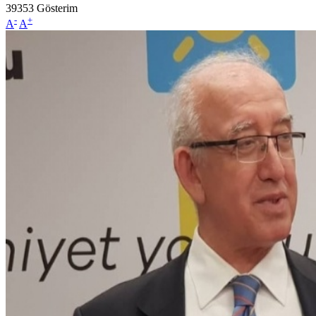
39353
Gösterim
-
+
A
A