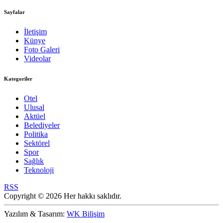
Sayfalar
İletişim
Künye
Foto Galeri
Videolar
Kategoriler
Otel
Ulusal
Aktüel
Belediyeler
Politika
Sektörel
Spor
Sağlık
Teknoloji
RSS
Copyright © 2026 Her hakkı saklıdır.
Yazılım & Tasarım:
WK Bilişim