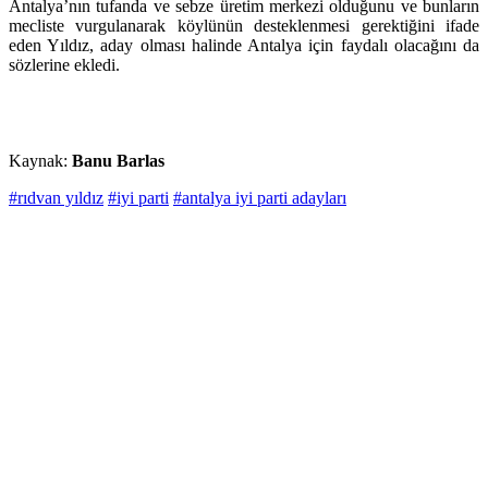
Antalya’nın tufanda ve sebze üretim merkezi olduğunu ve bunların
mecliste vurgulanarak köylünün desteklenmesi gerektiğini ifade
eden Yıldız, aday olması halinde Antalya için faydalı olacağını da
sözlerine ekledi.
Kaynak:
Banu Barlas
#rıdvan yıldız
#iyi parti
#antalya iyi parti adayları