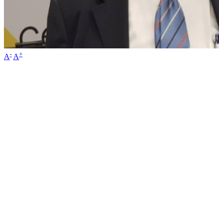
-
+
A
A