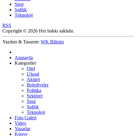
Spor
Sağlık
Teknoloji
RSS
Copyright © 2026 Her hakkı saklıdır.
Yazılım & Tasarım:
WK Bilişim
Anasayfa
Kategoriler
Otel
Ulusal
Aktüel
Belediyeler
Politika
Sektörel
Spor
Sağlık
Teknoloji
Foto Galeri
Video
Yazarlar
Künye