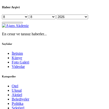
Haber Arşivi
En cesur ve tarasız haberler...
Sayfalar
İletişim
Künye
Foto Galeri
Videolar
Kategoriler
Otel
Ulusal
Aktüel
Belediyeler
Politika
Sektörel