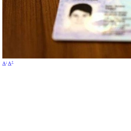
-
+
A
A