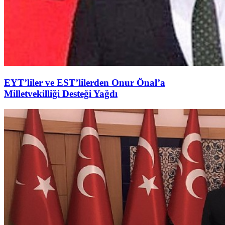
EYT’liler ve EST’lilerden Onur Önal’a
Milletvekilliği Desteği Yağdı