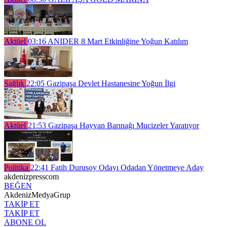
Aktüel
03:16
ANIDER 8 Mart Etkinliğine Yoğun Katılım
Sağlık
22:05
Gazipaşa Devlet Hastanesine Yoğun İlgi
Aktüel
21:53
Gazipaşa Hayvan Barınağı Mucizeler Yaratıyor
Politika
22:41
Fatih Durusoy Odayı Odadan Yönetmeye Aday
akdenizpresscom
BEĞEN
AkdenizMedyaGrup
TAKİP ET
TAKİP ET
ABONE OL