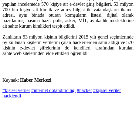
yapılan incelemede 570 kişiye ait e-devlet giriş bilgileri, 53 milyon
700 bin kişiye ait kimlik ve adres bilgisi ile vatandaşların ikamet
adresi, aynı binada oturan komşuların listesi, dijital olarak
hazırlanmış basıma hazır polis, asker, MİT, avukatlık mesleklerine
ait sahte kurum kimlikleri tespit edildi.
Zanlıların 53 milyon kişinin bilgilerini 2015 yılı genel seçimlerinde
oy kullanan kişilerin verilerini çalan hackerlerden satın aldığı ve 570
kişinin e-devlet şifrelerinin de kendileri tarafından kurulan
sahte web sitelerinden elde ettikleri öğrenildi.
Kaynak:
Haber Merkezi
#kişisel veriler
#internet dolandırıcılığı
#hacker
#kişisel veriler
hacklendi