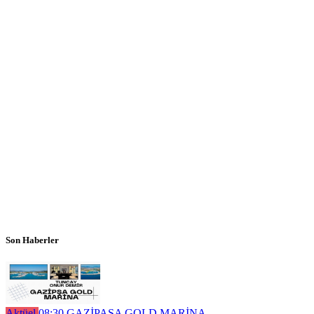
Son Haberler
Aktüel
08:30
GAZİPAŞA GOLD MARİNA