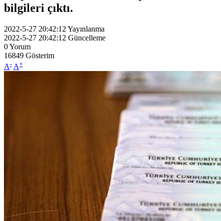
bilgileri çıktı.
2022-5-27 20:42:12
Yayınlanma
2022-5-27 20:42:12
Güncelleme
0
Yorum
16849
Gösterim
-
+
A
A