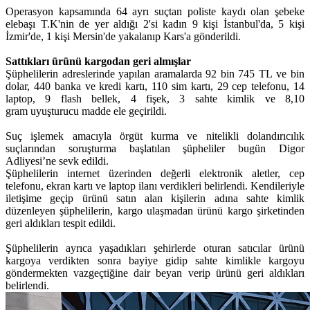
Operasyon kapsamında 64 ayrı suçtan poliste kaydı olan şebeke
elebaşı T.K'nin de yer aldığı 2'si kadın 9 kişi İstanbul'da, 5 kişi
İzmir'de, 1 kişi Mersin'de yakalanıp Kars'a gönderildi.
Sattıkları ürünü kargodan geri almışlar
Şüphelilerin adreslerinde yapılan aramalarda 92 bin 745 TL ve bin
dolar, 440 banka ve kredi kartı, 110 sim kartı, 29 cep telefonu, 14
laptop, 9 flash bellek, 4 fişek, 3 sahte kimlik ve 8,10
gram uyuşturucu madde ele geçirildi.
Suç işlemek amacıyla örgüt kurma ve nitelikli dolandırıcılık
suçlarından soruşturma başlatılan şüpheliler bugün Digor
Adliyesi’ne sevk edildi.
Şüphelilerin internet üzerinden değerli elektronik aletler, cep
telefonu, ekran kartı ve laptop ilanı verdikleri belirlendi. Kendileriyle
iletişime geçip ürünü satın alan kişilerin adına sahte kimlik
düzenleyen şüphelilerin, kargo ulaşmadan ürünü kargo şirketinden
geri aldıkları tespit edildi.
Şüphelilerin ayrıca yaşadıkları şehirlerde oturan satıcılar ürünü
kargoya verdikten sonra bayiye gidip sahte kimlikle kargoyu
göndermekten vazgeçtiğine dair beyan verip ürünü geri aldıkları
belirlendi.