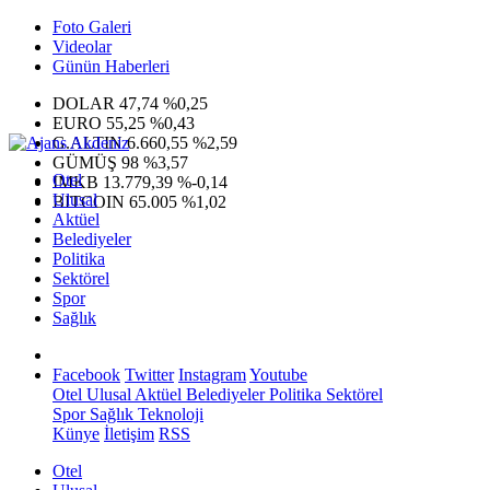
Foto Galeri
Videolar
Günün Haberleri
DOLAR
47,74
%0,25
EURO
55,25
%0,43
G.ALTIN
6.660,55
%2,59
GÜMÜŞ
98
%3,57
Otel
IMKB
13.779,39
%-0,14
Ulusal
BITCOIN
65.005
%1,02
Aktüel
Belediyeler
Politika
Sektörel
Spor
Sağlık
Facebook
Twitter
Instagram
Youtube
Otel
Ulusal
Aktüel
Belediyeler
Politika
Sektörel
Spor
Sağlık
Teknoloji
Künye
İletişim
RSS
Otel