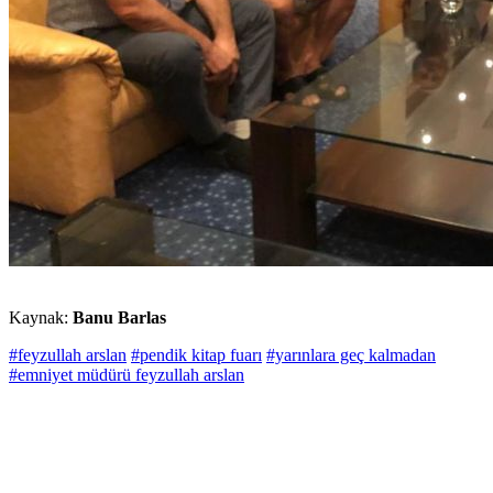
Kaynak:
Banu Barlas
#feyzullah arslan
#pendik kitap fuarı
#yarınlara geç kalmadan
#emniyet müdürü feyzullah arslan