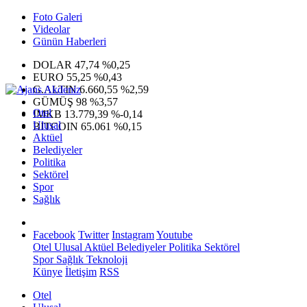
Foto Galeri
Videolar
Günün Haberleri
DOLAR
47,74
%0,25
EURO
55,25
%0,43
G.ALTIN
6.660,55
%2,59
GÜMÜŞ
98
%3,57
Otel
IMKB
13.779,39
%-0,14
Ulusal
BITCOIN
65.061
%0,15
Aktüel
Belediyeler
Politika
Sektörel
Spor
Sağlık
Facebook
Twitter
Instagram
Youtube
Otel
Ulusal
Aktüel
Belediyeler
Politika
Sektörel
Spor
Sağlık
Teknoloji
Künye
İletişim
RSS
Otel