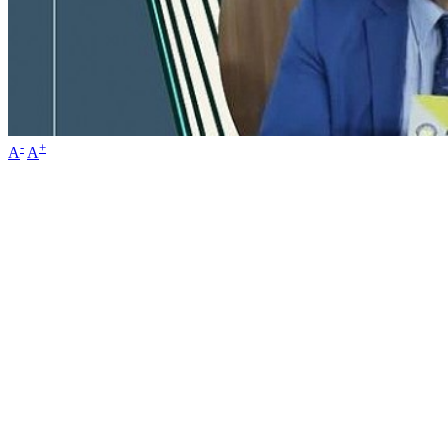
-
+
A
A