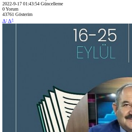
2022-9-17 01:43:54
Güncelleme
0
Yorum
43761
Gösterim
-
+
A
A