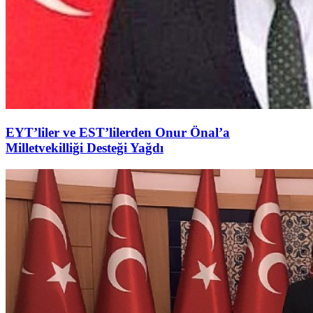
EYT’liler ve EST’lilerden Onur Önal’a
Milletvekilliği Desteği Yağdı