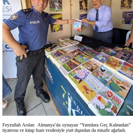
Feyzullah Arslan Almanya’da oynayan “Yarınlara Geç Kalmadan”
tiyatrosu ve kitap fuarı vesilesiyle yurt dışından da misafir ağırladı.