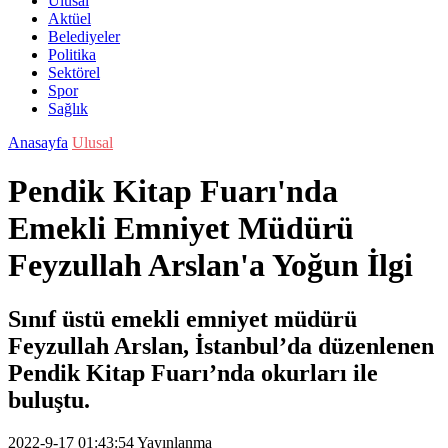
Ulusal
Aktüel
Belediyeler
Politika
Sektörel
Spor
Sağlık
Anasayfa
Ulusal
Pendik Kitap Fuarı'nda
Emekli Emniyet Müdürü
Feyzullah Arslan'a Yoğun İlgi
Sınıf üstü emekli emniyet müdürü
Feyzullah Arslan, İstanbul’da düzenlenen
Pendik Kitap Fuarı’nda okurları ile
buluştu.
2022-9-17 01:43:54
Yayınlanma