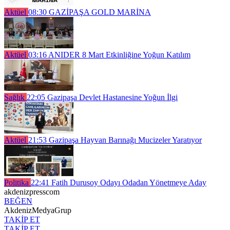
Aktüel
08:30
GAZİPAŞA GOLD MARİNA
Aktüel
03:16
ANIDER 8 Mart Etkinliğine Yoğun Katılım
Sağlık
22:05
Gazipaşa Devlet Hastanesine Yoğun İlgi
Aktüel
21:53
Gazipaşa Hayvan Barınağı Mucizeler Yaratıyor
Politika
22:41
Fatih Durusoy Odayı Odadan Yönetmeye Aday
akdenizpresscom
BEĞEN
AkdenizMedyaGrup
TAKİP ET
TAKİP ET