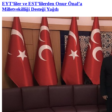
EYT’liler ve EST’lilerden Onur Önal’a
Milletvekilliği Desteği Yağdı