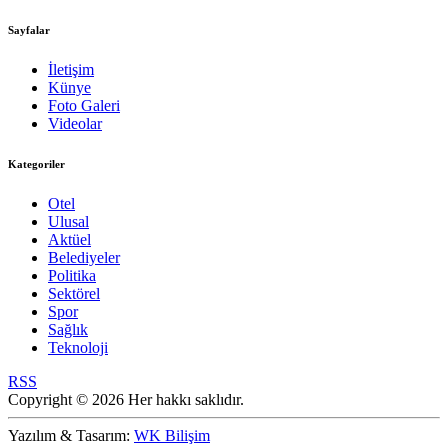
Sayfalar
İletişim
Künye
Foto Galeri
Videolar
Kategoriler
Otel
Ulusal
Aktüel
Belediyeler
Politika
Sektörel
Spor
Sağlık
Teknoloji
RSS
Copyright © 2026 Her hakkı saklıdır.
Yazılım & Tasarım:
WK Bilişim