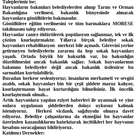
Taleplerimiz ise;
Hayvanların bakımları belediyelerden alınıp Tarım ve Orman
Bakanlığına verilmesi, bakanlık bünyesinde alınacak
hayvanlara gönüllülerin bakmasıdır.
Gönüllülere eğitim verilmesini ve tüm barınaklara MOBESE
takılmasını talep ediyoruz.
Hayvanlar canice öldürülerek popülasyon sağlanmaz, tek ve ilk
çözüm kısırlaştırmaktır. Yıllarca birçok belediye sokak
hayvanları rehabilitasyon merkezi bile açmadı. Görevini yerine
getirmeyen belediyelerin zararını da hep sokak hayvanları
yaşadı. Ortada büyük bir haksızlık var, bu haksızlığın
düzeltilmesini ancak bakanlık sağlar. Sokak hayvanlarının
bakımını belediyeler değil ancak bakanlık üstlenirse bu
sarmaldan kurtulabiliriz.
Buradan herkese sesleniyoruz; insanların merhameti ve sevgisi
azaldı, sokak hayvanları bin bir çeşit şiddete maruz kalıyor,
kısırlaştırmanın hayat kurtardığını bilmelisiniz. İlk öncelik
kısırlaştırmak olmalı...
Artık hayvanlara yapılan eziyet haberleri ile uyanmak ve yine
onlara uygulanan şiddetlerden dolayı uykusuz kalmak
istemiyoruz. Herkesi vicdanlı, sağduyulu olmaya davet
ediyoruz. Belediye çalışanlarına da ekmeğini bu hayvanlar
üzerinden kazandıklarını hatırlatarak incittikleri her hayvanın
hesabını soracağımızı bildiriyoruz.
Katılımcı Dernekler: