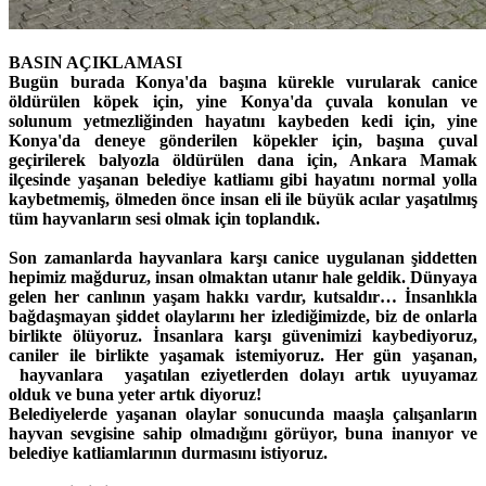
BASIN AÇIKLAMASI
Bugün burada Konya'da başına kürekle vurularak canice
öldürülen köpek için, yine Konya'da çuvala konulan ve
solunum yetmezliğinden hayatını kaybeden kedi için, yine
Konya'da deneye gönderilen köpekler için, başına çuval
geçirilerek balyozla öldürülen dana için, Ankara Mamak
ilçesinde yaşanan belediye katliamı gibi hayatını normal yolla
kaybetmemiş, ölmeden önce insan eli ile büyük acılar yaşatılmış
tüm hayvanların sesi olmak için toplandık.
Son zamanlarda hayvanlara karşı canice uygulanan şiddetten
hepimiz mağduruz, insan olmaktan utanır hale geldik. Dünyaya
gelen her canlının yaşam hakkı vardır, kutsaldır… İnsanlıkla
bağdaşmayan şiddet olaylarını her izlediğimizde, biz de onlarla
birlikte ölüyoruz. İnsanlara karşı güvenimizi kaybediyoruz,
caniler ile birlikte yaşamak istemiyoruz. Her gün yaşanan,
hayvanlara yaşatılan eziyetlerden dolayı artık uyuyamaz
olduk ve buna yeter artık diyoruz!
Belediyelerde yaşanan olaylar sonucunda maaşla çalışanların
hayvan sevgisine sahip olmadığını görüyor, buna inanıyor ve
belediye katliamlarının durmasını istiyoruz.