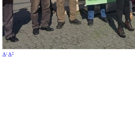
-
+
A
A