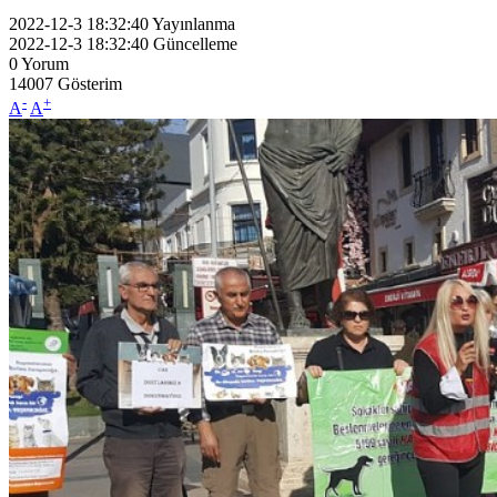
2022-12-3 18:32:40
Yayınlanma
2022-12-3 18:32:40
Güncelleme
0
Yorum
14007
Gösterim
-
+
A
A