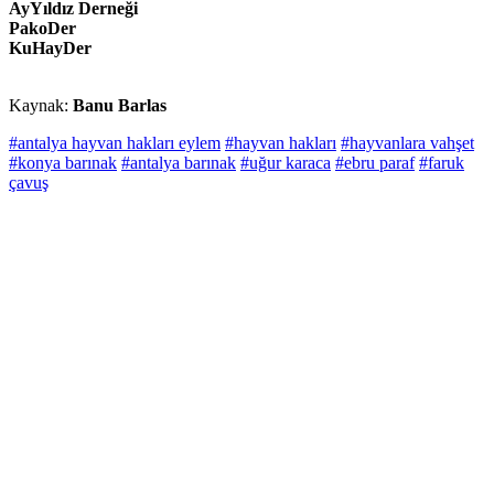
AyYıldız Derneği
PakoDer
KuHayDer
Kaynak:
Banu Barlas
#antalya hayvan hakları eylem
#hayvan hakları
#hayvanlara vahşet
#konya barınak
#antalya barınak
#uğur karaca
#ebru paraf
#faruk
çavuş