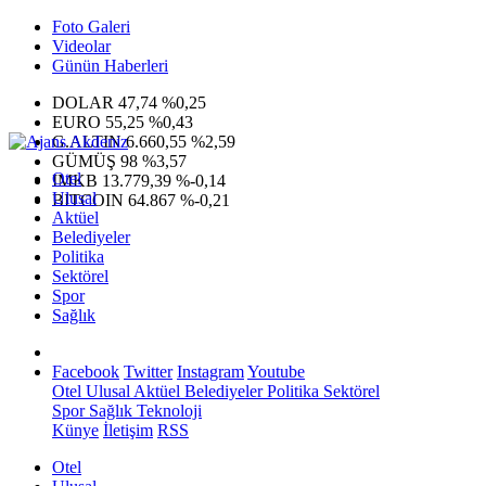
Foto Galeri
Videolar
Günün Haberleri
DOLAR
47,74
%0,25
EURO
55,25
%0,43
G.ALTIN
6.660,55
%2,59
GÜMÜŞ
98
%3,57
Otel
IMKB
13.779,39
%-0,14
Ulusal
BITCOIN
64.867
%-0,21
Aktüel
Belediyeler
Politika
Sektörel
Spor
Sağlık
Facebook
Twitter
Instagram
Youtube
Otel
Ulusal
Aktüel
Belediyeler
Politika
Sektörel
Spor
Sağlık
Teknoloji
Künye
İletişim
RSS
Otel