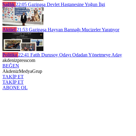
Sağlık
22:05
Gazipaşa Devlet Hastanesine Yoğun İlgi
Aktüel
21:53
Gazipaşa Hayvan Barınağı Mucizeler Yaratıyor
Politika
22:41
Fatih Durusoy Odayı Odadan Yönetmeye Aday
akdenizpresscom
BEĞEN
AkdenizMedyaGrup
TAKİP ET
TAKİP ET
ABONE OL