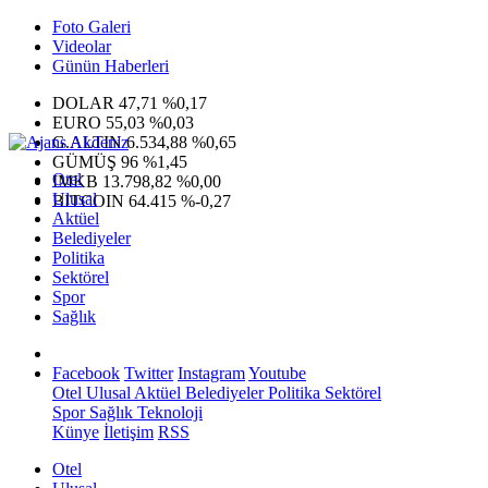
Foto Galeri
Videolar
Günün Haberleri
DOLAR
47,71
%0,17
EURO
55,03
%0,03
G.ALTIN
6.534,88
%0,65
GÜMÜŞ
96
%1,45
Otel
IMKB
13.798,82
%0,00
Ulusal
BITCOIN
64.415
%-0,27
Aktüel
Belediyeler
Politika
Sektörel
Spor
Sağlık
Facebook
Twitter
Instagram
Youtube
Otel
Ulusal
Aktüel
Belediyeler
Politika
Sektörel
Spor
Sağlık
Teknoloji
Künye
İletişim
RSS
Otel