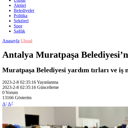
Ulusal
Aktüel
Belediyeler
Politika
Sektörel
Spor
Sağlık
Anasayfa
Ulusal
Antalya Muratpaşa Belediyesi’
Muratpaşa Belediyesi yardım tırları ve iş 
2023-2-8 02:35:16
Yayınlanma
2023-2-8 02:35:16
Güncelleme
0
Yorum
13166
Gösterim
-
+
A
A