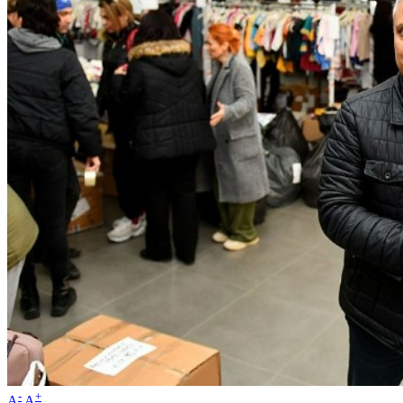
-
+
A
A