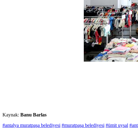
Kaynak:
Banu Barlas
#antalya muratpaşa belediyesi
#muratpaşa belediyesi
#ümit uysal
#ant