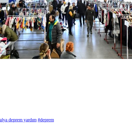
alya deprem yardım
#deprem