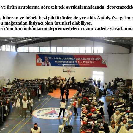
ş ve ürün gruplarına göre tek tek ayrıldığı mağazada, depremzedele
iberon ve bebek bezi gibi ürünler de yer aldı. Antalya'ya gelen d
u mağazadan ihtiyacı olan ürünleri alabiliyor.
iyesi’nin tüm imkânlarını depremzedelerin uzun vadede yararlanmas