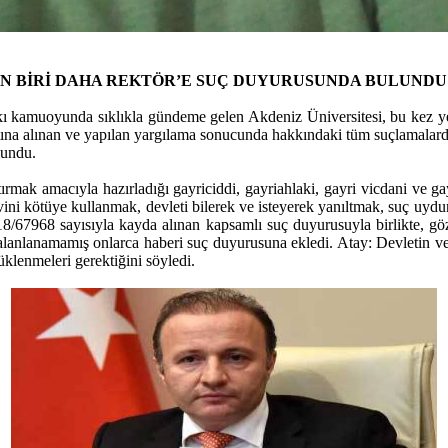
EN BİRİ DAHA REKTÖR’E SUÇ DUYURUSUNDA BULUNDU
kı kamuoyunda sıklıkla gündeme gelen Akdeniz Üniversitesi, bu kez yen
ltına alınan ve yapılan yargılama sonucunda hakkındaki tüm suçlamala
lundu.
rmak amacıyla hazırladığı gayriciddi, gayriahlaki, gayri vicdani ve ga
i kötüye kullanmak, devleti bilerek ve isteyerek yanıltmak, suç uydur
8/67968 sayısıyla kayda alınan kapsamlı suç duyurusuyla birlikte, göza
yalanlanamamış onlarca haberi suç duyurusuna ekledi. Atay: Devletin ve
üklenmeleri gerektiğini söyledi.