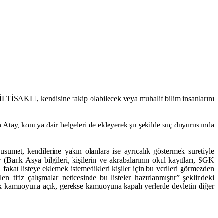
İLTİSAKLI, kendisine rakip olabilecek veya muhalif bilim insanlarını
n Atay, konuya dair belgeleri de ekleyerek şu şekilde suç duyurusunda
usumet, kendilerine yakın olanlara ise ayrıcalık göstermek suretiyle
r (Bank Asya bilgileri, kişilerin ve akrabalarının okul kayıtları, SGK
, fakat listeye eklemek istemedikleri kişiler için bu verileri görmezden
titiz çalışmalar neticesinde bu listeler hazırlanmıştır” şeklindeki
ek kamuoyuna açık, gerekse kamuoyuna kapalı yerlerde devletin diğer