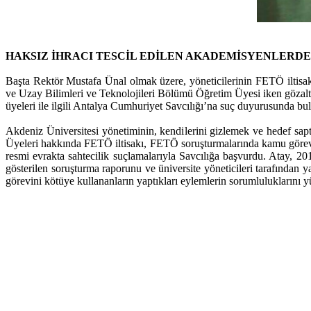
HAKSIZ İHRACI TESCİL EDİLEN AKADEMİSYENLERD
Başta Rektör Mustafa Ünal olmak üzere, yöneticilerinin FETÖ iltisa
ve Uzay Bilimleri ve Teknolojileri Bölümü Öğretim Üyesi iken göza
üyeleri ile ilgili Antalya Cumhuriyet Savcılığı’na suç duyurusunda bu
Akdeniz Üniversitesi yönetiminin, kendilerini gizlemek ve hedef saptı
Üyeleri hakkında FETÖ iltisakı, FETÖ soruşturmalarında kamu görevin
resmi evrakta sahtecilik suçlamalarıyla Savcılığa başvurdu. Atay, 201
gösterilen soruşturma raporunu ve üniversite yöneticileri tarafından 
görevini kötüye kullananların yaptıkları eylemlerin sorumluluklarını y