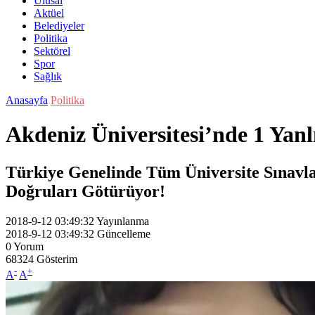
Ulusal
Aktüel
Belediyeler
Politika
Sektörel
Spor
Sağlık
Anasayfa
Politika
Akdeniz Üniversitesi’nde 1 Yan
Türkiye Genelinde Tüm Üniversite Sınavla
Doğruları Götürüyor!
2018-9-12 03:49:32
Yayınlanma
2018-9-12 03:49:32
Güncelleme
0
Yorum
68324
Gösterim
-
+
A
A