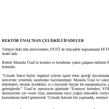
REKTÖR ÜNAL’DAN ÇELİŞKİLİ İFADELER
Türkiye’deki tüm üniversiteler, FETÖ ile mücadele kapsamında FETÖ i
hedef aldı.
Rektör Mustafa Ünal’ın kendisi ve kendisine yakın çalışma ekibinin F
bulundu:
“Gözaltı listesi hiçbir örgütsel eylemi işaret etme gereği duyulmad
üniversite yönetimi, tarafından hazırlanmıştır. Mustafa Ünal ve yakın
dökümleri, dernek üyelikleri, vs.) üzerinde büyük bir manipülasyon yapa
gelmişlerdir.” Ünal’ın operasyon gününde “Emniyet birimleri, YÖK v
demeçlerine yer veren Atay, atanmadan önce yoğun mücadele veriyorm
kurumlarını hedef göstererek “Gözaltı listesini biz yapmadık, emniyet