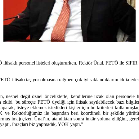
ltisaklı personel listeleri oluştururken, Rektör Ünal, FETÖ ile SIFIR 
ETÖ iltisakı taşıyor olmasına rağmen çok iyi saklandıklarını iddia ede
an, nesnel değil öznel önceliklerle, kendilerine uzak olan personele h
 ekibi, bu süreçte FETÖ üyeliği için iltisak sayılabilecek bazı bilgile
rak, listeye eklemek istedikleri kişiler için bu kriterleri kullanmışlar
e Rektörlüğümüz ile başından beri koordineli bir şekilde yürütülen 
uş imajı çizen Ünal’ın, atandıktan sonra inkâr yoluna gittiğini, ger
 yaptı, ihraçları biz yapmadık, YÖK yaptı.”