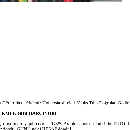
u Götürürken, Akdeniz Üniversitesi’nde 1 Yanlış Tüm Doğruları Götür
 EKMEK GİBİ HARCIYOR!
uç duyuruları yapılmasın… 17/25 Aralık sonrası kendisinin FETÖ kri
ser döndü, GÜNÜ geldi HESAP döndü!