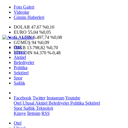
Foto Galeri
Videolar
Günün Haberleri
DOLAR
47,67
%0,10
EURO
55,04
%0,05
G.ALTIN
6.497,74
%0,08
GÜMÜŞ
94
%0,09
Otel
IMKB
13.798,82
%0,70
Ulusal
BITCOIN
64.370
%-0,48
Aktüel
Belediyeler
Politika
Sektörel
Spor
Sağlık
Facebook
Twitter
Instagram
Youtube
Otel
Ulusal
Aktüel
Belediyeler
Politika
Sektörel
Spor
Sağlık
Teknoloji
Künye
İletişim
RSS
Otel