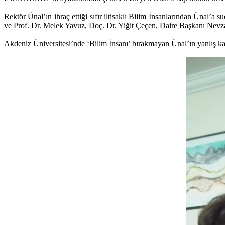
Rektör Ünal’ın ihraç ettiği sıfır iltisaklı Bilim İnsanlarından Üna
ve Prof. Dr. Melek Yavuz, Doç. Dr. Yiğit Çeçen, Daire Başkanı Nevz
Akdeniz Üniversitesi’nde ‘Bilim İnsanı’ bırakmayan Ünal’ın yanlış kara