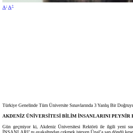
-
+
A
A
Türkiye Genelinde Tüm Üniversite Sınavlarında 3 Yanlış Bir Doğruy
AKDENİZ ÜNİVERSİTESİ BİLİM İNSANLARINI PEYNİR
Gün geçmiyor ki, Akdeniz Üniversitesi Rektörü ile ilgili yeni s
İNSANLARI’ nı ayakaltından çekmek isteyen Ünal’a sap döndü ke