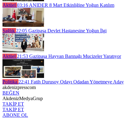
Aktüel
03:16
ANIDER 8 Mart Etkinliğine Yoğun Katılım
Sağlık
22:05
Gazipaşa Devlet Hastanesine Yoğun İlgi
Aktüel
21:53
Gazipaşa Hayvan Barınağı Mucizeler Yaratıyor
Politika
22:41
Fatih Durusoy Odayı Odadan Yönetmeye Aday
akdenizpresscom
BEĞEN
AkdenizMedyaGrup
TAKİP ET
TAKİP ET
ABONE OL