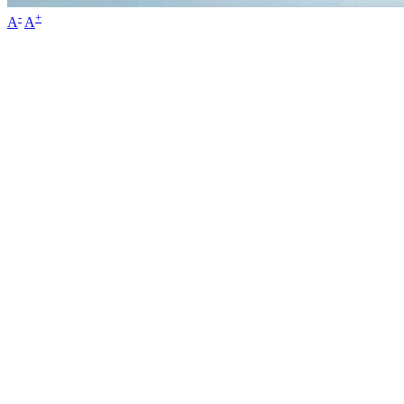
-
+
A
A