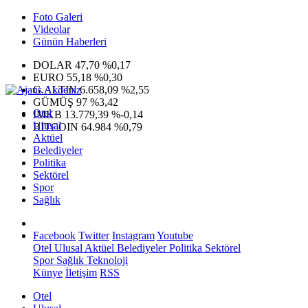
Foto Galeri
Videolar
Günün Haberleri
DOLAR
47,70
%0,17
EURO
55,18
%0,30
G.ALTIN
6.658,09
%2,55
GÜMÜŞ
97
%3,42
Otel
IMKB
13.779,39
%-0,14
Ulusal
BITCOIN
64.984
%0,79
Aktüel
Belediyeler
Politika
Sektörel
Spor
Sağlık
Facebook
Twitter
Instagram
Youtube
Otel
Ulusal
Aktüel
Belediyeler
Politika
Sektörel
Spor
Sağlık
Teknoloji
Künye
İletişim
RSS
Otel