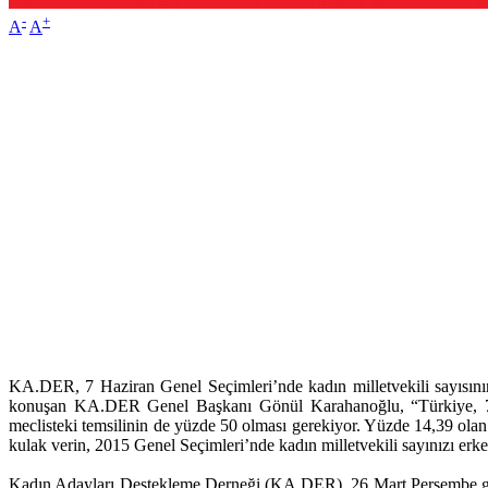
-
+
A
A
KA.DER, 7 Haziran Genel Seçimleri’nde kadın milletvekili sayısını
konuşan KA.DER Genel Başkanı Gönül Karahanoğlu, “Türkiye, 7 H
meclisteki temsilinin de yüzde 50 olması gerekiyor. Yüzde 14,39 olan k
kulak verin, 2015 Genel Seçimleri’nde kadın milletvekili sayınızı erk
Kadın Adayları Destekleme Derneği (KA.DER), 26 Mart Perşembe gü