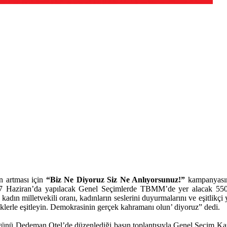
n artması için
“Biz Ne Diyoruz Siz Ne Anlıyorsunuz!”
kampanyasın
aziran’da yapılacak Genel Seçimlerde TBMM’de yer alacak 550 mill
adın milletvekili oranı, kadınların seslerini duyurmalarını ve eşitlikçi 
eklerle eşitleyin. Demokrasinin gerçek kahramanı olun’ diyoruz” dedi.
nü Dedeman Otel’de düzenlediği basın toplantısıyla Genel Seçim Kam