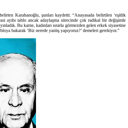
elirten Karahanoğlu, şunları kaydetti: “Anayasada belirtilen ‘eşitlik
krasi ayıbı tablo ancak adaylaşma sürecinde çok radikal bir değişimle
ayınladık. Bu karne, kadınları ısrarla görmezden gelen erkek siyasetine
tabloya bakarak ‘Biz nerede yanlış yapıyoruz?’ demeleri gerekiyor.”