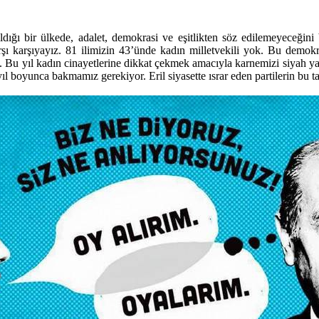
ığı bir ülkede, adalet, demokrasi ve eşitlikten söz edilemeyeceğini b
karşı karşıyayız. 81 ilimizin 43’ünde kadın milletvekili yok. Bu demo
ruz. Bu yıl kadın cinayetlerine dikkat çekmek amacıyla karnemizi siyah y
ıl boyunca bakmamız gerekiyor. Eril siyasette ısrar eden partilerin bu 