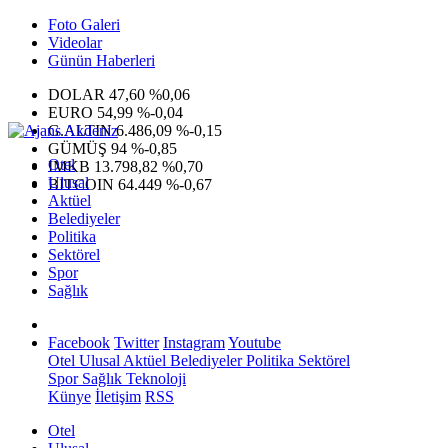
Foto Galeri
Videolar
Günün Haberleri
DOLAR
47,60
%0,06
EURO
54,99
%-0,04
G.ALTIN
6.486,09
%-0,15
GÜMÜŞ
94
%-0,85
Otel
IMKB
13.798,82
%0,70
Ulusal
BITCOIN
64.449
%-0,67
Aktüel
Belediyeler
Politika
Sektörel
Spor
Sağlık
Facebook
Twitter
Instagram
Youtube
Otel
Ulusal
Aktüel
Belediyeler
Politika
Sektörel
Spor
Sağlık
Teknoloji
Künye
İletişim
RSS
Otel