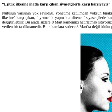
“Eşitlik ilkesine inatla karşı çıkan siyasetçilerle karşı karşıyayız”
Nüfusun yarısının yok sayıldığı, yönetime katılımdan yoksun bırakıld
ilkesine’ karşı çıkan, ‘ayrımcılık yapmakta direnen’ siyasetçilerle 
değiştirilebilir. Bu arada sizlere 8 Mart karnemizi hatırlatmak istiyo
verilen bir tasdiknamedir. Bu rakamlara sadece 8 Mart’ta değil bütün y