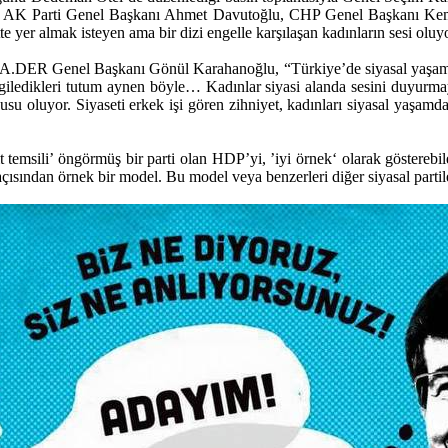
lendi. AK Parti Genel Başkanı Ahmet Davutoğlu, CHP Genel Başkanı 
yer almak isteyen ama bir dizi engelle karşılaşan kadınların sesi oluyo
A.DER Genel Başkanı Gönül Karahanoğlu, “Türkiye’de siyasal yaşam onu 
sergiledikleri tutum aynen böyle… Kadınlar siyasi alanda sesini duyurma
usu oluyor. Siyaseti erkek işi gören zihniyet, kadınları siyasal yaşam
temsili’ öngörmüş bir parti olan HDP’yi, ’iyi örnek‘ olarak gösterebile
açısından örnek bir model. Bu model veya benzerleri diğer siyasal partil