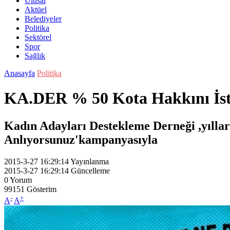
Ulusal
Aktüel
Belediyeler
Politika
Sektörel
Spor
Sağlık
Anasayfa
Politika
KA.DER % 50 Kota Hakkını İst
Kadın Adayları Destekleme Derneği ,yıllar
Anlıyorsunuz'kampanyasıyla
2015-3-27 16:29:14
Yayınlanma
2015-3-27 16:29:14
Güncelleme
0
Yorum
99151
Gösterim
-
+
A
A