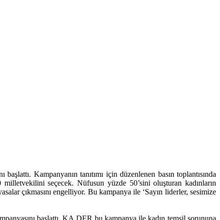
ı başlattı. Kampanyanın tanıtımı için düzenlenen basın toplantısında
etvekilini seçecek. Nüfusun yüzde 50’sini oluşturan kadınların
yasalar çıkmasını engelliyor. Bu kampanya ile ‘Sayın liderler, sesimize
panyasını başlattı. KA.DER bu kampanya ile kadın temsil sorununa