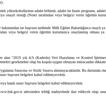
r),
k yüksekokullarının adalet bölümü, adalet ön lisans programı, adalet me
eya onaylı örneği (Noter tarafından veya belgeyi veren öğretim ku
ar bakımından ise başvuru tarihinde Milli Eğitim Bakanlığınca onaylı 
arafından veya belgeyi veren öğretim kurumunca onaylanmış olması y
er alan “2019 yılı 4/A (Kadrolu) Veri Hazırlama ve Kontrol İşletmeni
t etmeleri gerekmekte olup bu koşula uygun olmayan müracaatlar dikkate
ar, Uygulama Sınavına ve Sözlü Sınava alınmayacaklardır. Bu durumda ol
ü sınav başvuru belgeleri kabul edilmeyecektir.
ya hatalı sınav başvuru belgeleri kabul edilmeyecektir.
www.hsk.gov.tr adresinden tebliğ mahiyetinde ilan edilecek olup sın