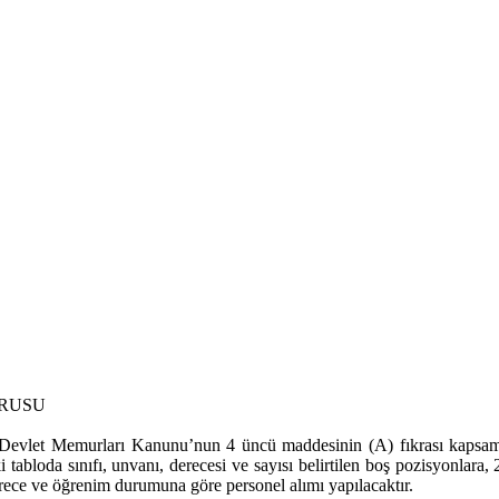
URUSU
ı Devlet Memurları Kanunu’nun 4 üncü maddesinin (A) fıkrası kapsam
abloda sınıfı, unvanı, derecesi ve sayısı belirtilen boş pozisyonlara
derece ve öğrenim durumuna göre personel alımı yapılacaktır.