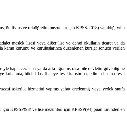
ans, ön lisans ve ortaöğretim mezunları için KPSS-2018) yapıldığı yılın
alet meslek lisesi veya diğer lise ve dengi okulların ticaret ya da
 da kamu kurumu ve kuruluşlarınca düzenlenen kurslar sonucu verilen
eyle hapis cezasına ya da affa uğramış olsa bile devletin güvenliğine
e kullanma, hileli iflas, ihaleye fesat karıştırma, edimin ifasına fesat
zzaf askerlik hizmetini yapmış yahut ertelenmiş veya yedek sınıfa
ı için KPSSP(93) ve lise mezunları için KPSSP(94) puan türünden en