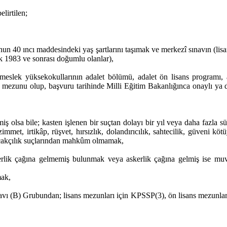
lirtilen;
nun 40 ıncı maddesindeki yaş şartlarını taşımak ve merkezî sınavın (lis
ak 1983 ve sonrası doğumlu olanlar),
meslek yüksekokullarının adalet bölümü, adalet ön lisans programı, ad
 mezunu olup, başvuru tarihinde Milli Eğitim Bakanlığınca onaylı ya
olsa bile; kasten işlenen bir suçtan dolayı bir yıl veya daha fazla sür
mmet, irtikâp, rüşvet, hırsızlık, dolandırıcılık, sahtecilik, güveni kötüy
kaçakçılık suçlarından mahkûm olmamak,
erlik çağına gelmemiş bulunmak veya askerlik çağına gelmiş ise muva
mak,
ı (B) Grubundan; lisans mezunları için KPSSP(3), ön lisans mezunlar