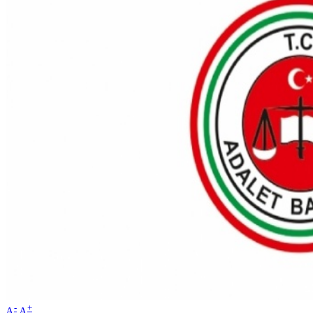
-
+
A
A