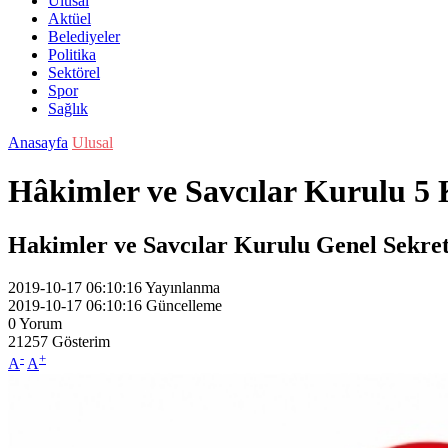
Ulusal
Aktüel
Belediyeler
Politika
Sektörel
Spor
Sağlık
Anasayfa
Ulusal
Hâkimler ve Savcılar Kurulu 5 
Hakimler ve Savcılar Kurulu Genel Sekreter
2019-10-17 06:10:16
Yayınlanma
2019-10-17 06:10:16
Güncelleme
0
Yorum
21257
Gösterim
-
+
A
A