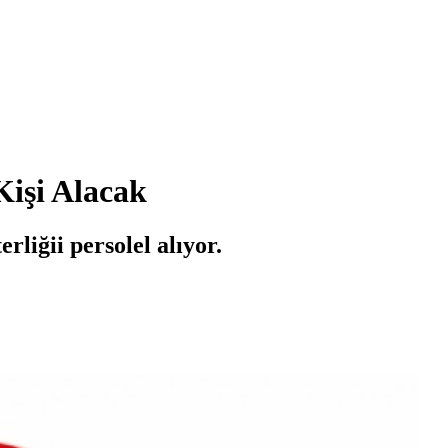
Kişi Alacak
liğii persolel alıyor.