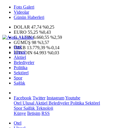
Foto Galeri
Videolar
Günün Haberleri
DOLAR
47,74
%0,25
EURO
55,25
%0,43
G.ALTIN
6.660,55
%2,59
GÜMÜŞ
98
%3,57
Otel
IMKB
13.779,39
%-0,14
Ulusal
BITCOIN
64.993
%0,03
Aktüel
Belediyeler
Politika
Sektörel
Spor
Sağlık
Facebook
Twitter
Instagram
Youtube
Otel
Ulusal
Aktüel
Belediyeler
Politika
Sektörel
Spor
Sağlık
Teknoloji
Künye
İletişim
RSS
Otel