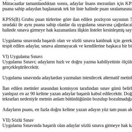
Müracaatlar tamamlandıktan sonra, adaylar lisans mezunları için K
puana sahip adaydan başlanarak tek bir liste halinde puan sıralamasına 
KPSS(B) Grubu puan türlerine göre ilan edilen pozisyon sayısının 
sıradaki ile aynı puana sahip olanlar da uygulama sınavına çağırılacak
halinde sınava girmeye hak kazananlara ilişkin listeler kesinleşmiş sayı
Uygulama sınavında başarılı olan ve sözlü sınava katılmak için gerekl
tespit edilen adaylar, sınava alınmayacak ve kendilerine başkaca bir b
VI) Uygulama Sınavı
Uygulama Sınavı; adayların hızlı ve doğru yazma kabiliyetinin ölçülm
gerçekleştirilecektir.
Uygulama sınavında adaylardan yazmaları istenilecek alternatif metinl
İlan edilen metinler arasından komisyon tarafından sınav günü belirl
yanlışsız en az 90 kelime yazan adaylar başarılı kabul edilecektir. Doğ
tekrarları nedeniyle metnin anlam bütünlüğünün bozulup bozulmadığı
Adayların puanı, en fazla doğru kelime yazan adayın yüz tam puan ald
VII) Sözlü Sınav
Uygulama Sınavında başarılı olan adaylar sözlü sınava girmeye hak k