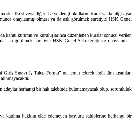
slek lisesi veya diğer lise ve dengi okulların ticaret ya da bilgisayar
rumunca onaylanmış olması ya da aslı görülmek suretiyle HSK Genel
ya da kamu kurumu ve kuruluşlarınca düzenlenen kurslar sonucu verilen
a da aslı görülmek suretiyle HSK Genel Sekreterliğince onaylanması
 Giriş Sınavı İş Talep Formu” nu temin ederek ilgili tüm kısımları
 alınmayacaktır.
an adaylar herhangi bir hak talebinde bulunamayacak olup, sorumluluk
ava katılma hakkını elde edemeyen başvuru sahiplerine herhangi bir