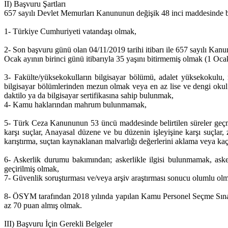
II) Başvuru Şartları
657 sayılı Devlet Memurları Kanununun değişik 48 inci maddesinde be
1- Türkiye Cumhuriyeti vatandaşı olmak,
2- Son başvuru günü olan 04/11/2019 tarihi itibarı ile 657 sayılı Kanu
Ocak ayının birinci günü itibarıyla 35 yaşını bitirmemiş olmak (1 Oc
3- Fakülte/yüksekokulların bilgisayar bölümü, adalet yüksekokulu, 
bilgisayar bölümlerinden mezun olmak veya en az lise ve dengi okul
daktilo ya da bilgisayar sertifikasına sahip bulunmak,
4- Kamu haklarından mahrum bulunmamak,
5- Türk Ceza Kanununun 53 üncü maddesinde belirtilen süreler geçmiş 
karşı suçlar, Anayasal düzene ve bu düzenin işleyişine karşı suçlar, zi
karıştırma, suçtan kaynaklanan malvarlığı değerlerini aklama veya 
6- Askerlik durumu bakımından; askerlikle ilgisi bulunmamak, ask
geçirilmiş olmak,
7- Güvenlik soruşturması ve/veya arşiv araştırması sonucu olumlu ol
8- ÖSYM tarafından 2018 yılında yapılan Kamu Personel Seçme Sınav
az 70 puan almış olmak.
III) Başvuru İçin Gerekli Belgeler