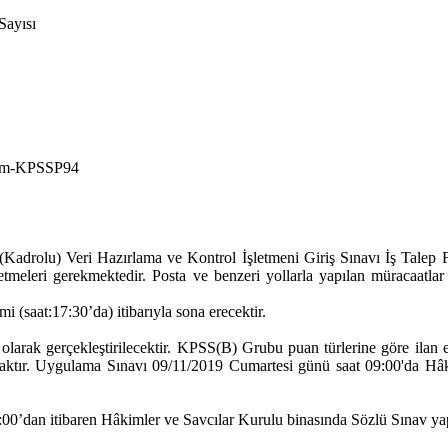
Sayısı
tim-KPSSP94
(Kadrolu) Veri Hazırlama ve Kontrol İşletmeni Giriş Sınavı İş Talep F
etmeleri gerekmektedir. Posta ve benzeri yollarla yapılan müracaatla
i (saat:17:30’da) itibarıyla sona erecektir.
olarak gerçekleştirilecektir. KPSS(B) Grubu puan türlerine göre ilan e
ktır. Uygulama Sınavı 09/11/2019 Cumartesi günü saat 09:00'da Hâki
:00’dan itibaren Hâkimler ve Savcılar Kurulu binasında Sözlü Sınav yap