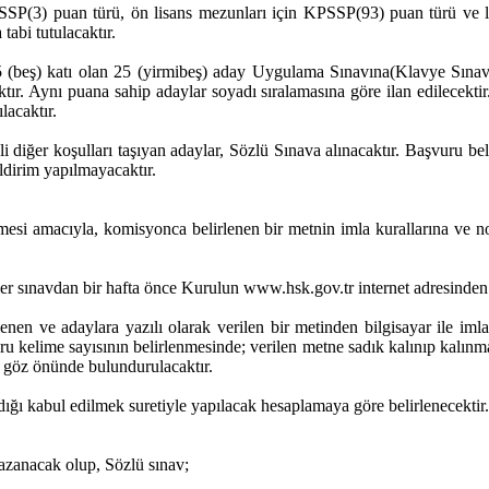
PSSP(3) puan türü, ön lisans mezunları için KPSSP(93) puan türü ve l
tabi tutulacaktır.
5 (beş) katı olan 25 (yirmibeş) aday Uygulama Sınavına(Klavye Sınavı
tır. Aynı puana sahip adaylar soyadı sıralamasına göre ilan edilecektir.
lacaktır.
i diğer koşulları taşıyan adaylar, Sözlü Sınava alınacaktır. Başvuru bel
ildirim yapılmayacaktır.
esi amacıyla, komisyonca belirlenen bir metnin imla kurallarına ve no
er sınavdan bir hafta önce Kurulun www.hsk.gov.tr internet adresinden i
enen ve adaylara yazılı olarak verilen bir metinden bilgisayar ile iml
ru kelime sayısının belirlenmesinde; verilen metne sadık kalınıp kalınma
 göz önünde bulundurulacaktır.
ığı kabul edilmek suretiyle yapılacak hesaplamaya göre belirlenecektir.
azanacak olup, Sözlü sınav;