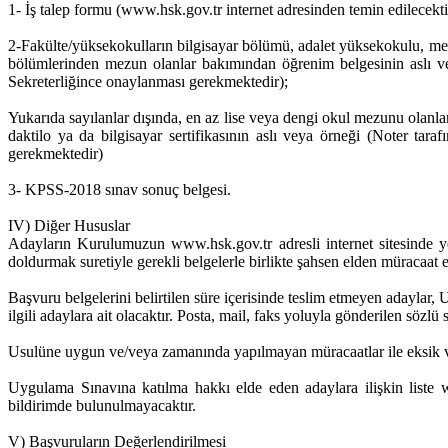
1- İş talep formu (www.hsk.gov.tr internet adresinden temin edilecekti
2-Fakülte/yüksekokulların bilgisayar bölümü, adalet yüksekokulu, mesle
bölümlerinden mezun olanlar bakımından öğrenim belgesinin aslı v
Sekreterliğince onaylanması gerekmektedir);
Yukarıda sayılanlar dışında, en az lise veya dengi okul mezunu olanl
daktilo ya da bilgisayar sertifikasının aslı veya örneği (Noter t
gerekmektedir)
3- KPSS-2018 sınav sonuç belgesi.
IV) Diğer Hususlar
Adayların Kurulumuzun www.hsk.gov.tr adresli internet sitesinde y
doldurmak suretiyle gerekli belgelerle birlikte şahsen elden müracaa
Başvuru belgelerini belirtilen süre içerisinde teslim etmeyen adayl
ilgili adaylara ait olacaktır. Posta, mail, faks yoluyla gönderilen sözl
Usulüne uygun ve/veya zamanında yapılmayan müracaatlar ile eksik ve
Uygulama Sınavına katılma hakkı elde eden adaylara ilişkin liste 
bildirimde bulunulmayacaktır.
V) Başvuruların Değerlendirilmesi