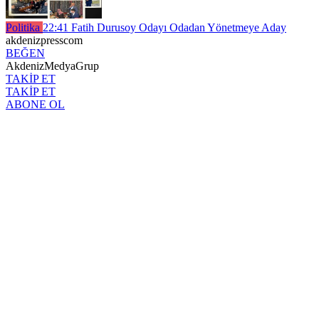
Politika
22:41
Fatih Durusoy Odayı Odadan Yönetmeye Aday
akdenizpresscom
BEĞEN
AkdenizMedyaGrup
TAKİP ET
TAKİP ET
ABONE OL