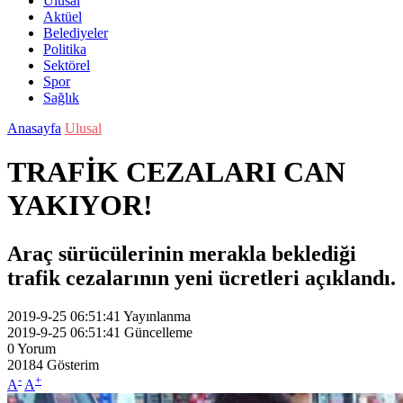
Ulusal
Aktüel
Belediyeler
Politika
Sektörel
Spor
Sağlık
Anasayfa
Ulusal
TRAFİK CEZALARI CAN
YAKIYOR!
Araç sürücülerinin merakla beklediği
trafik cezalarının yeni ücretleri açıklandı.
2019-9-25 06:51:41
Yayınlanma
2019-9-25 06:51:41
Güncelleme
0
Yorum
20184
Gösterim
-
+
A
A