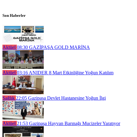
Son Haberler
Aktüel
08:30
GAZİPAŞA GOLD MARİNA
Aktüel
03:16
ANIDER 8 Mart Etkinliğine Yoğun Katılım
Sağlık
22:05
Gazipaşa Devlet Hastanesine Yoğun İlgi
Aktüel
21:53
Gazipaşa Hayvan Barınağı Mucizeler Yaratıyor