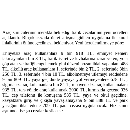
Araç sürücülerinin merakla beklediği trafik cezalarının yeni ücretleri
açıklandı. Birçok cezada ücret artışına gidilen uygulama ile kural
ihlallerinin önüne geçilmesi bekleniyor. Yeni ücretlendirmeye göre:
Ehliyetsiz araç kullananlara 9 bin 918 TL, emniyet kemeri
takmayanlara bin 8 TL, trafik işaret ve levhalarına zarar veren, yola
çöp atan ve trafiği engellemek gibi düzeni bozan ihlal yapanlara 488
TL, alkollü araç kullananlara 1. seferinde bin 2 TL, 2. seferinde 3bin
256 TL, 3. seferinde 4 bin 18 TL, alkolmetreye üflemeyi reddedene
9 bin 869 TL, yaya geçidinde yayaya yol vermeyenlere 678 TL ,
sigortasız araç kullananlara bin 8 TL, muayenesiz araç kullananalara
935 TL, ters yönde araç kullanmak 2000 TL, kırmızıda geçene 936
TL, cep telefonu ile konuşana 535 TL, yaya ve okul geçidine,
kavşaklara giriş ve çıkışta yavaşlamayana 9 bin 888 TL ve park
yasağını ihlal edene 709 TL para cezası uygulanacak. Hız sınırı
aşımında ise şu cezalar kesilecek: