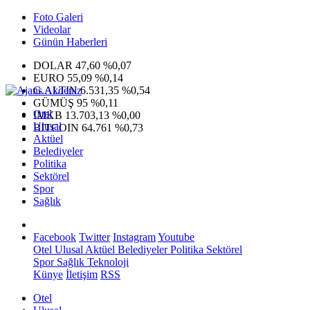
Foto Galeri
Videolar
Günün Haberleri
DOLAR
47,60
%0,07
EURO
55,09
%0,14
G.ALTIN
6.531,35
%0,54
GÜMÜŞ
95
%0,11
Otel
IMKB
13.703,13
%0,00
Ulusal
BITCOIN
64.761
%0,73
Aktüel
Belediyeler
Politika
Sektörel
Spor
Sağlık
Facebook
Twitter
Instagram
Youtube
Otel
Ulusal
Aktüel
Belediyeler
Politika
Sektörel
Spor
Sağlık
Teknoloji
Künye
İletişim
RSS
Otel