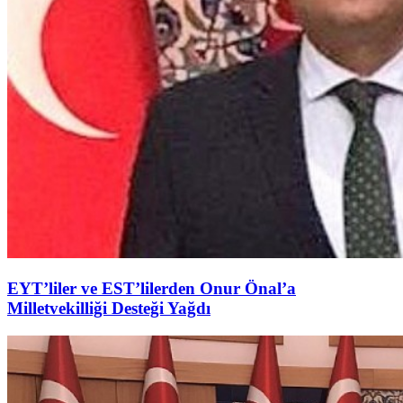
EYT’liler ve EST’lilerden Onur Önal’a
Milletvekilliği Desteği Yağdı