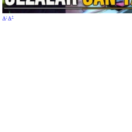
-
+
A
A