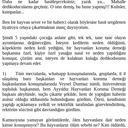
Daha ne kadar basitleşeceksiniz; yazık ya... Mahalle
dedikoducularını geçtiniz. O onu demiş, bu bunu yapmış!!! Kulisler,
kumpaslar...
Ben bir hayvan sever ve bir haberci olarak böylesine basit sergilenen
tiyatroyu ortaya çıkartmaktan utanç duyuyorum.
Şimdi 5 yaşındaki çocuğa anlatır gibi, tek tek, tane tane olayın
ayrıntılarına değineceğim. İsteyen kedilerin neden öldüğünü,
köpeklerin neden kedi yediğini, bir hayvanları koruma derneği
başkanına özel, kişiye özel yasağın nasıl ve neden yapıldığını
konuşur, çözüm arar, isteyen de kulaktan kulağa dedikodusunu
yapmaya devam eder.
1) Tüm mecralarda, whatsapp konuşmalarında, gruplarda, il il
ulaşılmış baro başkanları ve hayvanları koruma derneği
başkanlarının konuşmalarında Veysel Durmaz isimli, üniversitenin
topluluk başkanının, hem Ayyıldız Hayvanları Koruma Derneği
başkanı aleyhinde, suçlu çıkartır şekilde, hem de yaptığım haberin
asılsız olduğu iddiasında bulunduğunu gördüm. Ötesi, kendisinin
yaptığı açıklamaya yetkili ve rektörlük tarafından görevlendirilmiş,
rektörün sözcüsü gibi davrandığını gördüm.
Kamuoyuna yansıyan görüntülerde, ölen hayvanlara dair neden
kimse konuşmuyor? Bu hayvanların ölüm sebebi ne? Kim öldürdü,