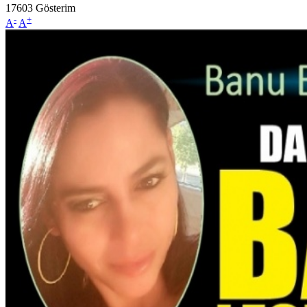
17603
Gösterim
-
+
A
A