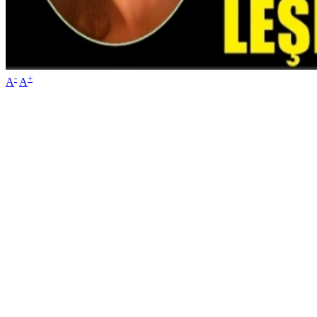
-
+
A
A