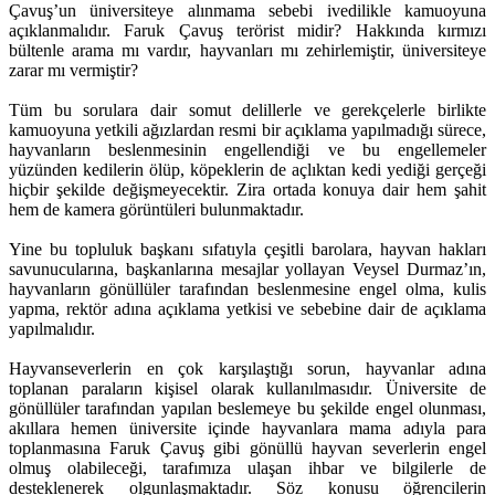
Çavuş’un üniversiteye alınmama sebebi ivedilikle kamuoyuna
açıklanmalıdır. Faruk Çavuş terörist midir? Hakkında kırmızı
bültenle arama mı vardır, hayvanları mı zehirlemiştir, üniversiteye
zarar mı vermiştir?
Tüm bu sorulara dair somut delillerle ve gerekçelerle birlikte
kamuoyuna yetkili ağızlardan resmi bir açıklama yapılmadığı sürece,
hayvanların beslenmesinin engellendiği ve bu engellemeler
yüzünden kedilerin ölüp, köpeklerin de açlıktan kedi yediği gerçeği
hiçbir şekilde değişmeyecektir. Zira ortada konuya dair hem şahit
hem de kamera görüntüleri bulunmaktadır.
Yine bu topluluk başkanı sıfatıyla çeşitli barolara, hayvan hakları
savunucularına, başkanlarına mesajlar yollayan Veysel Durmaz’ın,
hayvanların gönüllüler tarafından beslenmesine engel olma, kulis
yapma, rektör adına açıklama yetkisi ve sebebine dair de açıklama
yapılmalıdır.
Hayvanseverlerin en çok karşılaştığı sorun, hayvanlar adına
toplanan paraların kişisel olarak kullanılmasıdır. Üniversite de
gönüllüler tarafından yapılan beslemeye bu şekilde engel olunması,
akıllara hemen üniversite içinde hayvanlara mama adıyla para
toplanmasına Faruk Çavuş gibi gönüllü hayvan severlerin engel
olmuş olabileceği, tarafımıza ulaşan ihbar ve bilgilerle de
desteklenerek olgunlaşmaktadır. Söz konusu öğrencilerin