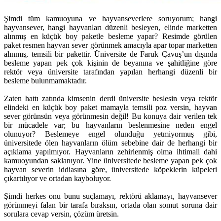
Şimdi tüm kamuoyuna ve hayvanseverlere soruyorum; hangi
hayvansever, hangi hayvanları düzenli besleyen, elinde marketten
alınmış en küçük boy paketle besleme yapar? Resimde görülen
paket resmen hayvan sever görünmek amacıyla apar topar marketten
alınmış, temsili bir pakettir. Üniversite de Faruk Çavuş’un dışında
besleme yapan pek çok kişinin de beyanına ve şahitliğine göre
rektör veya üniversite tarafından yapılan herhangi düzenli bir
besleme bulunmamaktadır.
Zaten hattı zatında kimsenin derdi üniversite beslesin veya rektör
elindeki en küçük boy paket mamayla temsili poz versin, hayvan
sever görünsün veya görünmesin değil! Bu konuya dair verilen tek
bir mücadele var; bu hayvanların beslenmesine neden engel
olunuyor? Beslemeye engel olunduğu yetmiyormuş gibi,
üniversitede ölen hayvanların ölüm sebebine dair de herhangi bir
açıklama yapılmıyor. Hayvanların zehirlenmiş olma ihtimali dahi
kamuoyundan saklanıyor. Yine üniversitede besleme yapan pek çok
hayvan severin iddiasına göre, üniversitede köpeklerin küpeleri
çıkartılıyor ve ortadan kayboluyor.
Şimdi herkes onu bunu suçlamayı, rektörü aklamayı, hayvansever
görünmeyi falan bir tarafa bıraksın, ortada olan somut soruna dair
sorulara cevap versin, çözüm üretsin.