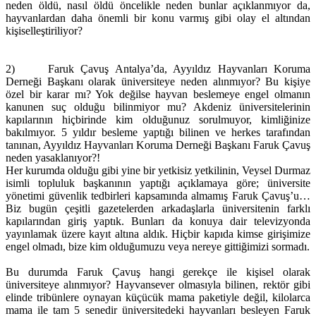
neden öldü, nasıl öldü öncelikle neden bunlar açıklanmıyor da,
hayvanlardan daha önemli bir konu varmış gibi olay el altından
kişiselleştiriliyor?
2) Faruk Çavuş Antalya’da, Ayyıldız Hayvanları Koruma
Derneği Başkanı olarak üniversiteye neden alınmıyor? Bu kişiye
özel bir karar mı? Yok değilse hayvan beslemeye engel olmanın
kanunen suç olduğu bilinmiyor mu? Akdeniz üniversitelerinin
kapılarının hiçbirinde kim olduğunuz sorulmuyor, kimliğinize
bakılmıyor. 5 yıldır besleme yaptığı bilinen ve herkes tarafından
tanınan, Ayyıldız Hayvanları Koruma Derneği Başkanı Faruk Çavuş
neden yasaklanıyor?!
Her kurumda olduğu gibi yine bir yetkisiz yetkilinin, Veysel Durmaz
isimli topluluk başkanının yaptığı açıklamaya göre; üniversite
yönetimi güvenlik tedbirleri kapsamında almamış Faruk Çavuş’u…
Biz bugün çeşitli gazetelerden arkadaşlarla üniversitenin farklı
kapılarından giriş yaptık. Bunları da konuya dair televizyonda
yayınlamak üzere kayıt altına aldık. Hiçbir kapıda kimse girişimize
engel olmadı, bize kim olduğumuzu veya nereye gittiğimizi sormadı.
Bu durumda Faruk Çavuş hangi gerekçe ile kişisel olarak
üniversiteye alınmıyor? Hayvansever olmasıyla bilinen, rektör gibi
elinde tribünlere oynayan küçücük mama paketiyle değil, kilolarca
mama ile tam 5 senedir üniversitedeki hayvanları besleyen Faruk