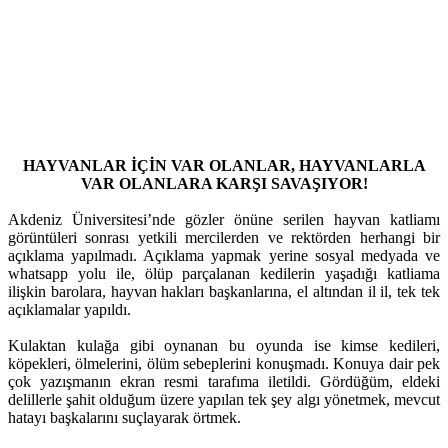
HAYVANLAR İÇİN VAR OLANLAR, HAYVANLARLA
VAR OLANLARA KARŞI SAVAŞIYOR!
Akdeniz Üniversitesi’nde gözler önüne serilen hayvan katliamı
görüntüleri sonrası yetkili mercilerden ve rektörden herhangi bir
açıklama yapılmadı. Açıklama yapmak yerine sosyal medyada ve
whatsapp yolu ile, ölüp parçalanan kedilerin yaşadığı katliama
ilişkin barolara, hayvan hakları başkanlarına, el altından il il, tek tek
açıklamalar yapıldı.
Kulaktan kulağa gibi oynanan bu oyunda ise kimse kedileri,
köpekleri, ölmelerini, ölüm sebeplerini konuşmadı. Konuya dair pek
çok yazışmanın ekran resmi tarafıma iletildi. Gördüğüm, eldeki
delillerle şahit olduğum üzere yapılan tek şey algı yönetmek, mevcut
hatayı başkalarını suçlayarak örtmek.