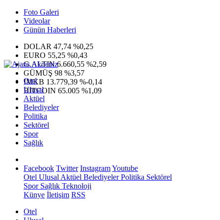
Foto Galeri
Videolar
Günün Haberleri
DOLAR
47,74
%0,25
EURO
55,25
%0,43
G.ALTIN
6.660,55
%2,59
GÜMÜŞ
98
%3,57
Otel
IMKB
13.779,39
%-0,14
Ulusal
BITCOIN
65.005
%1,09
Aktüel
Belediyeler
Politika
Sektörel
Spor
Sağlık
Facebook
Twitter
Instagram
Youtube
Otel
Ulusal
Aktüel
Belediyeler
Politika
Sektörel
Spor
Sağlık
Teknoloji
Künye
İletişim
RSS
Otel