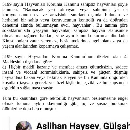
5199 sayılı Hayvanları Koruma Kanunu sahipsiz hayvanları şöyle
tanımlar: “Barınacak yeri olmayan veya sahibinin ya da
koruyucusunun ev ve arazisinin sınırları dışında bulunan ve
herhangi bir sahip veya koruyucunun kontrolü ya da doğrudan
denetimi altında bulunmayan evcil hayvanlar”. Bu tanıma göre
sokaklarımızda yaşayan hayvanlar, sahipsiz hayvan statüsünde
olmalarına rağmen hakları, yine aynı kanunla koruma altındadır.
Kimse onlara zarar veremez, beslenmelerine engel olamaz ya da
yaşam alanlarından koparmaya çalışamaz.
5199 sayılı Hayvanları Koruma Kanunu’nun ilkeleri olan 4.
Maddesinin d şıkkına göre:
d) Hiçbir maddî kazanç ve menfaat amacı gütmeksizin, sadece
insanî ve vicdanî sorumluluklarla, sahipsiz ve güçten düşmüş
hayvanlara bakan veya bakmak isteyen ve bu Kanunda öngörülen
koşulları taşıyan gerçek ve tüzel kişilerin teşviki ve bu kapsamda
eşgüdüm sağlanması esastır.
Tüm bu kanunlara göre rektörlük hayvanların beslenmesine engel
olarak kanuna aykırı davrandığı gibi, aç ve susuz bırakarak
ölümlerine de sebep olmuştur.