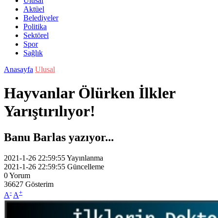
Ulusal
Aktüel
Belediyeler
Politika
Sektörel
Spor
Sağlık
Anasayfa
Ulusal
Hayvanlar Ölürken İlkler
Yarıştırılıyor!
Banu Barlas yazıyor...
2021-1-26 22:59:55
Yayınlanma
2021-1-26 22:59:55
Güncelleme
0
Yorum
36627
Gösterim
-
+
A
A