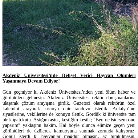
Akdeniz Üniversitesi’nde Dehşet Verici Hayvan Ölümleri
Yaşanmaya Devam Ediyor!
Gün geçmiyor ki Akdeniz Üniversitesi’nden yeni ölüm haber ve
görüntüleri gelmesin. Akdeniz Üniversitesi rektör danışmanlarına
ulaşarak çözüm arayışına girdik. Gazeteci olarak rektörün özel
kalemini arayarak konuya dair randevu istedik. Antalya’nın
siyasilerine, vekillerine de konuyu ilettik. Gördük ki üniversite tam
bir kapalı kutu. Astığım astık, kestiğim kestik; “Ben ne istersem onu
yaparım” yaklaşımı hakim. Hal böyle olunca elimize geçen yeni
görüntüleri de üzülerek kamuoyuna sunmak zorunda kalıyoruz.
Gönül isterdi ki hayvanlar mağdur olmasın, aç bırakılmasın,