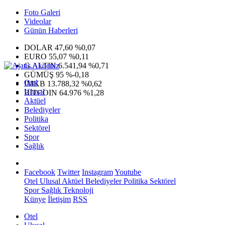
Foto Galeri
Videolar
Günün Haberleri
DOLAR
47,60
%0,07
EURO
55,07
%0,11
G.ALTIN
6.541,94
%0,71
GÜMÜŞ
95
%-0,18
Otel
IMKB
13.788,32
%0,62
Ulusal
BITCOIN
64.976
%1,28
Aktüel
Belediyeler
Politika
Sektörel
Spor
Sağlık
Facebook
Twitter
Instagram
Youtube
Otel
Ulusal
Aktüel
Belediyeler
Politika
Sektörel
Spor
Sağlık
Teknoloji
Künye
İletişim
RSS
Otel