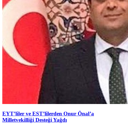
EYT’liler ve EST’lilerden Onur Önal’a
Milletvekilliği Desteği Yağdı