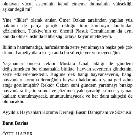
olmayan vücut sisteminin kabul etmeme ihtimalinin yüksekliği
aşikar değil mi?
Yine “İlkler” olarak anılan Ömer Özkan tarafından yapılan yüz
naklinin de parça pinçik olduğu tüm kamuoyu tarafından
gözlenirken, Türkiye’nin en önemli Plastik Cerrahlarının da aynı
kanıda olması aslında talihsizliği ortaya koyar nitelikteydi.
İkilinin hatırlamadığı, hafızalarında zerre yer almayan başka pek çok
skandal ameliyatlara ise şu anda bu süreçte yer vermeyeceğim.
Yaşananlar önceki rektör Mustafa Ünal taktiği ile gündem
değiştirmekten öte olmamakla birlikte, hayvan severlerin gündemini
zerre etkilememektedir. Bugüne dek hangi hayvanseverin, hangi
hayvanları koruma derneğinin hayvan haklarından yana geri adım
attığı görülmüştür? Rektör Özkan suni gündem yaratmayı bırakıp
hayvanlara ilişkin somut ve çözümcü yaklaşmadığı sürece yaşanan
katliam unutulmayacak, unutturulmayacak ve her daim takipçisi de
olunacaktır.
Ayyıldız Hayvanları Koruma Derneği Basın Danışmanı ve Sözcüsü
Banu Barlas
ÖZEL HABER