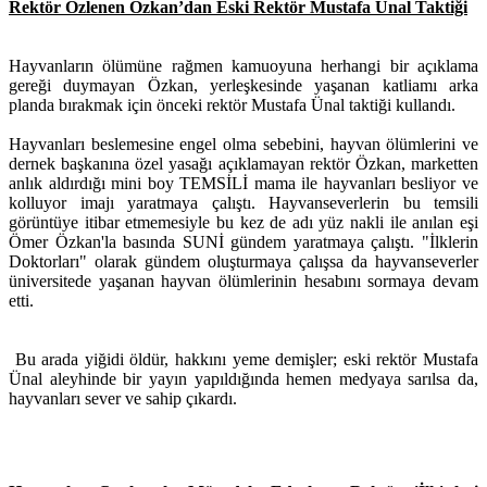
Rektör Özlenen Özkan’dan Eski Rektör Mustafa Ünal Taktiği
Hayvanların ölümüne rağmen kamuoyuna herhangi bir açıklama
gereği duymayan Özkan, yerleşkesinde yaşanan katliamı arka
planda bırakmak için önceki rektör Mustafa Ünal taktiği kullandı.
Hayvanları beslemesine engel olma sebebini, hayvan ölümlerini ve
dernek başkanına özel yasağı açıklamayan rektör Özkan, marketten
anlık aldırdığı mini boy TEMSİLİ mama ile hayvanları besliyor ve
kolluyor imajı yaratmaya çalıştı. Hayvanseverlerin bu temsili
görüntüye itibar etmemesiyle bu kez de adı yüz nakli ile anılan eşi
Ömer Özkan'la basında SUNİ gündem yaratmaya çalıştı. "İlklerin
Doktorları" olarak gündem oluşturmaya çalışsa da hayvanseverler
üniversitede yaşanan hayvan ölümlerinin hesabını sormaya devam
etti.
Bu arada yiğidi öldür, hakkını yeme demişler; eski rektör Mustafa
Ünal aleyhinde bir yayın yapıldığında hemen medyaya sarılsa da,
hayvanları sever ve sahip çıkardı.