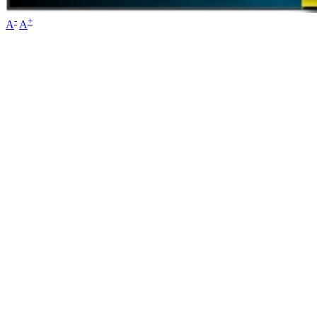
-
+
A
A