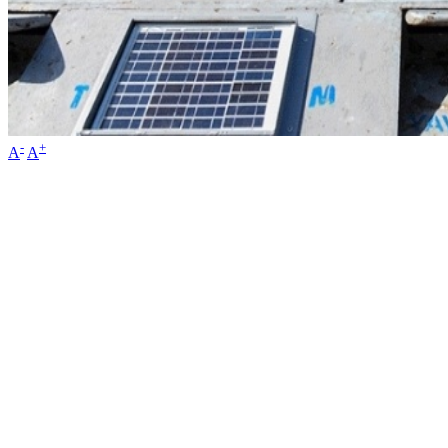
-
+
A
A