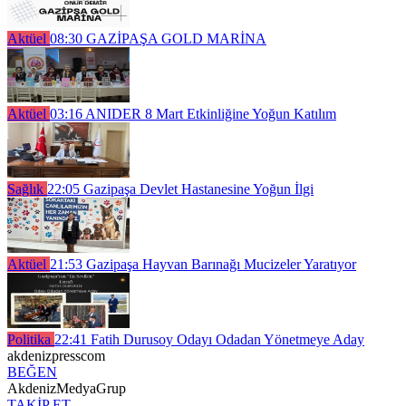
Aktüel
08:30
GAZİPAŞA GOLD MARİNA
Aktüel
03:16
ANIDER 8 Mart Etkinliğine Yoğun Katılım
Sağlık
22:05
Gazipaşa Devlet Hastanesine Yoğun İlgi
Aktüel
21:53
Gazipaşa Hayvan Barınağı Mucizeler Yaratıyor
Politika
22:41
Fatih Durusoy Odayı Odadan Yönetmeye Aday
akdenizpresscom
BEĞEN
AkdenizMedyaGrup
TAKİP ET