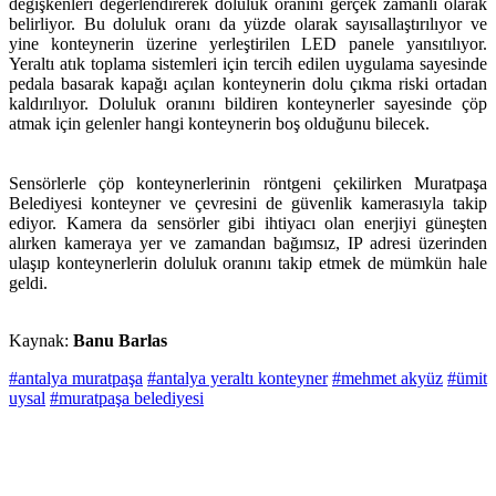
değişkenleri değerlendirerek doluluk oranını gerçek zamanlı olarak
belirliyor. Bu doluluk oranı da yüzde olarak sayısallaştırılıyor ve
yine konteynerin üzerine yerleştirilen LED panele yansıtılıyor.
Yeraltı atık toplama sistemleri için tercih edilen uygulama sayesinde
pedala basarak kapağı açılan konteynerin dolu çıkma riski ortadan
kaldırılıyor. Doluluk oranını bildiren konteynerler sayesinde çöp
atmak için gelenler hangi konteynerin boş olduğunu bilecek.
Sensörlerle çöp konteynerlerinin röntgeni çekilirken Muratpaşa
Belediyesi konteyner ve çevresini de güvenlik kamerasıyla takip
ediyor. Kamera da sensörler gibi ihtiyacı olan enerjiyi güneşten
alırken kameraya yer ve zamandan bağımsız, IP adresi üzerinden
ulaşıp konteynerlerin doluluk oranını takip etmek de mümkün hale
geldi.
Kaynak:
Banu Barlas
#antalya muratpaşa
#antalya yeraltı konteyner
#mehmet akyüz
#ümit
uysal
#muratpaşa belediyesi