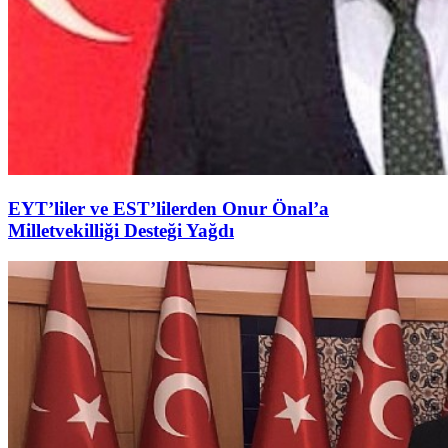
EYT’liler ve EST’lilerden Onur Önal’a
Milletvekilliği Desteği Yağdı