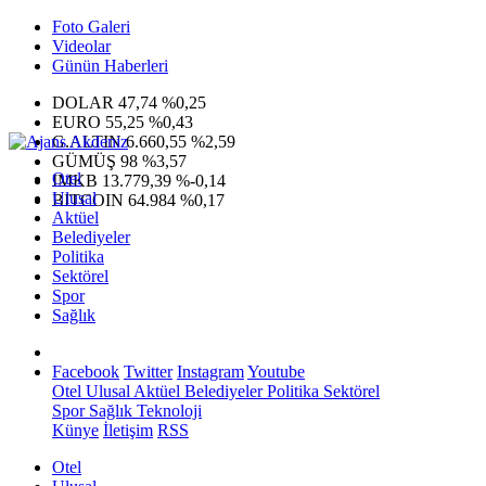
Foto Galeri
Videolar
Günün Haberleri
DOLAR
47,74
%0,25
EURO
55,25
%0,43
G.ALTIN
6.660,55
%2,59
GÜMÜŞ
98
%3,57
Otel
IMKB
13.779,39
%-0,14
Ulusal
BITCOIN
64.984
%0,17
Aktüel
Belediyeler
Politika
Sektörel
Spor
Sağlık
Facebook
Twitter
Instagram
Youtube
Otel
Ulusal
Aktüel
Belediyeler
Politika
Sektörel
Spor
Sağlık
Teknoloji
Künye
İletişim
RSS
Otel