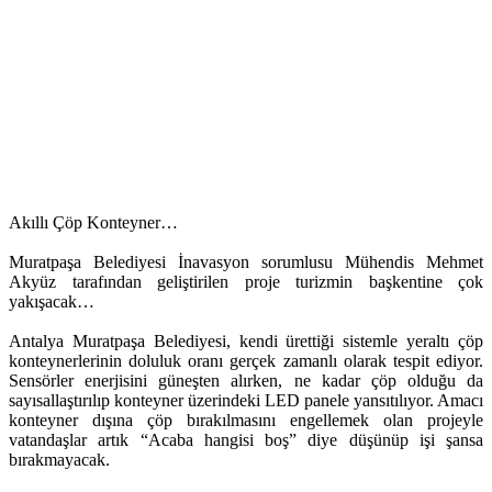
Akıllı Çöp Konteyner…
Muratpaşa Belediyesi İnavasyon sorumlusu Mühendis Mehmet
Akyüz tarafından geliştirilen proje turizmin başkentine çok
yakışacak…
Antalya Muratpaşa Belediyesi, kendi ürettiği sistemle yeraltı çöp
konteynerlerinin doluluk oranı gerçek zamanlı olarak tespit ediyor.
Sensörler enerjisini güneşten alırken, ne kadar çöp olduğu da
sayısallaştırılıp konteyner üzerindeki LED panele yansıtılıyor. Amacı
konteyner dışına çöp bırakılmasını engellemek olan projeyle
vatandaşlar artık “Acaba hangisi boş” diye düşünüp işi şansa
bırakmayacak.