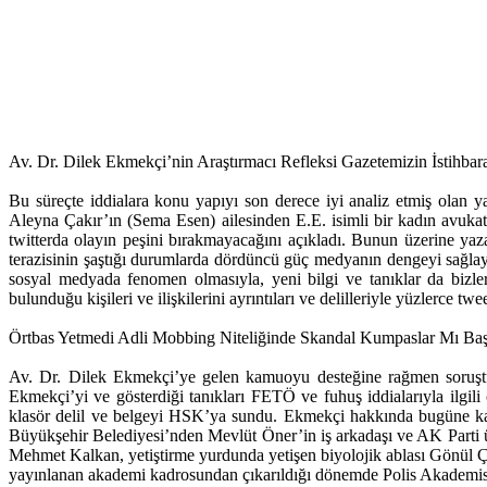
Av. Dr. Dilek Ekmekçi’nin Araştırmacı Refleksi Gazetemizin İstihbarat
Bu süreçte iddialara konu yapıyı son derece iyi analiz etmiş olan
Aleyna Çakır’ın (Sema Esen) ailesinden E.E. isimli bir kadın avukat
twitterda olayın peşini bırakmayacağını açıkladı. Bunun üzerine yaza
terazisinin şaştığı durumlarda dördüncü güç medyanın dengeyi sağla
sosyal medyada fenomen olmasıyla, yeni bilgi ve tanıklar da bizle
bulunduğu kişileri ve ilişkilerini ayrıntıları ve delilleriyle yüzlerce
Örtbas Yetmedi Adli Mobbing Niteliğinde Skandal Kumpaslar Mı Baş
Av. Dr. Dilek Ekmekçi’ye gelen kamuoyu desteğine rağmen soruşturm
Ekmekçi’yi ve gösterdiği tanıkları FETÖ ve fuhuş iddialarıyla ilgil
klasör delil ve belgeyi HSK’ya sundu. Ekmekçi hakkında bugüne ka
Büyükşehir Belediyesi’nden Mevlüt Öner’in iş arkadaşı ve AK Parti 
Mehmet Kalkan, yetiştirme yurdunda yetişen biyolojik ablası Gönül Çe
yayınlanan akademi kadrosundan çıkarıldığı dönemde Polis Akademisi