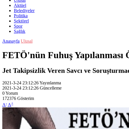
Ulusal
Aktüel
Belediyeler
Politika
Sektörel
Spor
Sağlık
Anasayfa
Ulusal
FETÖ'nün Fuhuş Yapılanması Ö
Jet Takipsizlik Veren Savcı ve Soruşturma
2021-3-24 23:12:26
Yayınlanma
2021-3-24 23:12:26
Güncelleme
0
Yorum
172376
Gösterim
-
+
A
A