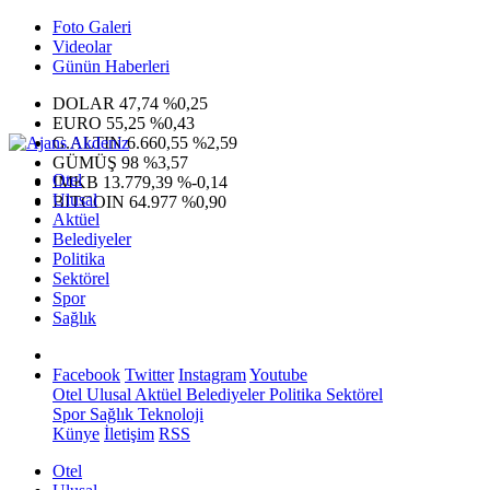
Foto Galeri
Videolar
Günün Haberleri
DOLAR
47,74
%0,25
EURO
55,25
%0,43
G.ALTIN
6.660,55
%2,59
GÜMÜŞ
98
%3,57
Otel
IMKB
13.779,39
%-0,14
Ulusal
BITCOIN
64.977
%0,90
Aktüel
Belediyeler
Politika
Sektörel
Spor
Sağlık
Facebook
Twitter
Instagram
Youtube
Otel
Ulusal
Aktüel
Belediyeler
Politika
Sektörel
Spor
Sağlık
Teknoloji
Künye
İletişim
RSS
Otel