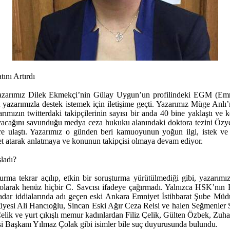
ını Artırdı
 yazarımız Dilek Ekmekçi’nin Gülay Uygun’un profilindeki EGM (Emniy
 yazarımızla destek istemek için iletişime geçti. Yazarımız Müge Anlı’
rımızın twitterdaki takipçilerinin sayısı bir anda 40 bine yaklaştı ve 
yacağını savunduğu medya ceza hukuku alanındaki doktora tezini Özyeği
re ulaştı. Yazarımız o günden beri kamuoyunun yoğun ilgi, istek ve d
 tweet atarak anlatmaya ve konunun takipçisi olmaya devam ediyor.
ladı?
a tekrar açılıp, etkin bir soruşturma yürütülmediği gibi, yazarımız
i olarak henüz hiçbir C. Savcısı ifadeye çağırmadı. Yalnızca HSK’nın E
dar iddialarında adı geçen eski Ankara Emniyet İstihbarat Şube Mü
üyesi Ali Hancıoğlu, Sincan Eski Ağır Ceza Reisi ve halen Seğmenler
lik ve yurt çıkışlı memur kadınlardan Filiz Çelik, Gülten Özbek, Zuhal 
 Başkanı Yılmaz Çolak gibi isimler bile suç duyurusunda bulundu.