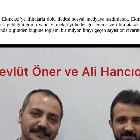
kmekçi’ye iftiralarla dolu ifadesi sosyal medyaya sızdırılarak, Ekmek
k geldiğini gören yapı; Ekmekçi’yi hedef göstererek ve iftira atara
da o günden bugüne toplamı bir milyon lirayı geçen sayısı on civarınd