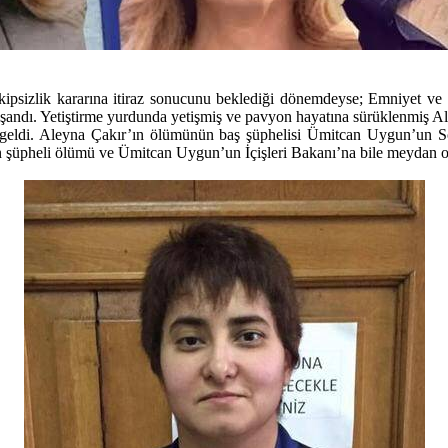
akipsizlik kararına itiraz sonucunu beklediği dönemdeyse; Emniyet ve
yaşandı. Yetiştirme yurdunda yetişmiş ve pavyon hayatına sürüklenmiş 
eme geldi. Aleyna Çakır’ın ölümünün baş şüphelisi Ümitcan Uygun’u
 şüpheli ölümü ve Ümitcan Uygun’un İçişleri Bakanı’na bile meydan ok