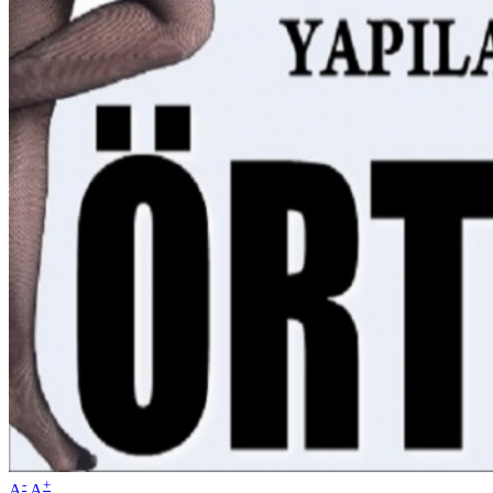
-
+
A
A