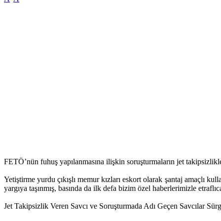
FETÖ’nün fuhuş yapılanmasına ilişkin soruşturmaların jet takipsizli
Yetiştirme yurdu çıkışlı memur kızları eskort olarak şantaj amaçlı k
yargıya taşınmış, basında da ilk defa bizim özel haberlerimizle etraflıca
Jet Takipsizlik Veren Savcı ve Soruşturmada Adı Geçen Savcılar Sür