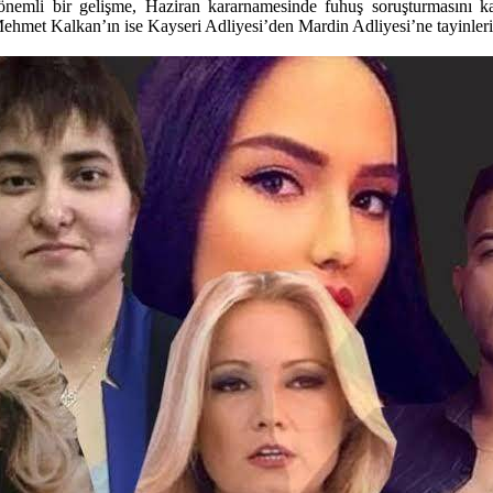
an önemli bir gelişme, Haziran kararnamesinde fuhuş soruşturmasını 
Mehmet Kalkan’ın ise Kayseri Adliyesi’den Mardin Adliyesi’ne tayinleri