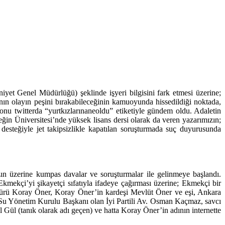
et Genel Müdürlüğü) şeklinde işyeri bilgisini fark etmesi üzerine;
nın olayın peşini bırakabileceğinin kamuoyunda hissedildiği noktada,
konu twitterda “yurtkızlarınaneoldu” etiketiyle gündem oldu. Adaletin
n Üniversitesi’nde yüksek lisans dersi olarak da veren yazarımızın;
esteğiyle jet takipsizlikle kapatılan soruşturmada suç duyurusunda
ın üzerine kumpas davalar ve soruşturmalar ile gelinmeye başlandı.
kmekçi’yi şikayetçi sıfatıyla ifadeye çağırması üzerine; Ekmekçi bir
dürü Koray Öner, Koray Öner’in kardeşi Mevlüt Öner ve eşi, Ankara
 Su Yönetim Kurulu Başkanı olan İyi Partili Av. Osman Kaçmaz, savcı
Gül (tanık olarak adı geçen) ve hatta Koray Öner’in adının internette