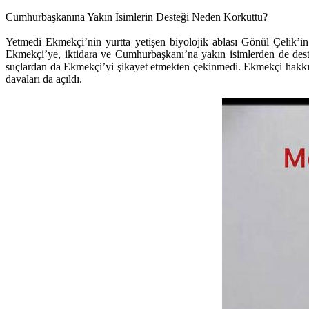
Cumhurbaşkanına Yakın İsimlerin Desteği Neden Korkuttu?
Yetmedi Ekmekçi’nin yurtta yetişen biyolojik ablası Gönül Çelik’in E
Ekmekçi’ye, iktidara ve Cumhurbaşkanı’na yakın isimlerden de deste
suçlardan da Ekmekçi’yi şikayet etmekten çekinmedi. Ekmekçi hakkın
davaları da açıldı.