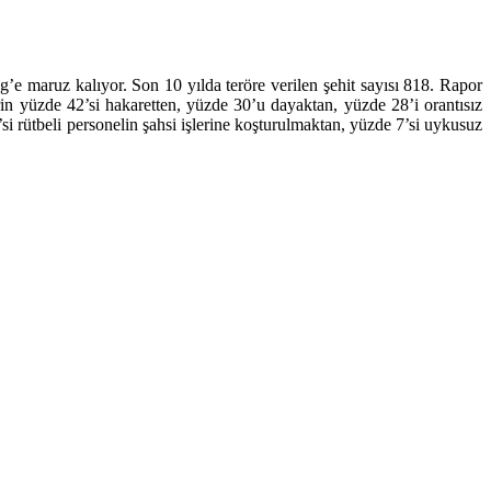
e maruz kalıyor. Son 10 yılda teröre verilen şehit sayısı 818. Rapor
erin yüzde 42’si hakaretten, yüzde 30’u dayaktan, yüzde 28’i orantısız
i rütbeli personelin şahsi işlerine koşturulmaktan, yüzde 7’si uykusuz