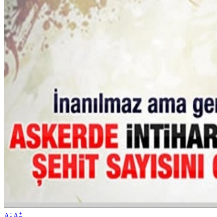
-
+
A
A