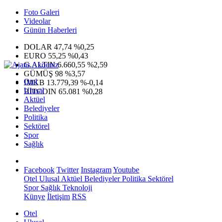
Foto Galeri
Videolar
Günün Haberleri
DOLAR
47,74
%0,25
EURO
55,25
%0,43
G.ALTIN
6.660,55
%2,59
GÜMÜŞ
98
%3,57
Otel
IMKB
13.779,39
%-0,14
Ulusal
BITCOIN
65.081
%0,28
Aktüel
Belediyeler
Politika
Sektörel
Spor
Sağlık
Facebook
Twitter
Instagram
Youtube
Otel
Ulusal
Aktüel
Belediyeler
Politika
Sektörel
Spor
Sağlık
Teknoloji
Künye
İletişim
RSS
Otel