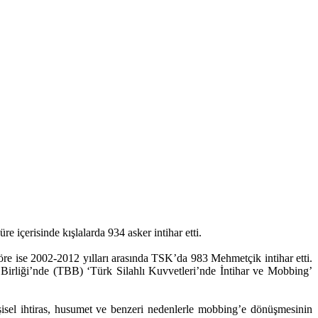
re içerisinde kışlalarda 934 asker intihar etti.
öre ise 2002-2012 yılları arasında TSK’da 983 Mehmetçik intihar etti.
ar Birliği’nde (TBB) ‘Türk Silahlı Kuvvetleri’nde İntihar ve Mobbing’
işisel ihtiras, husumet ve benzeri nedenlerle mobbing’e dönüşmesinin