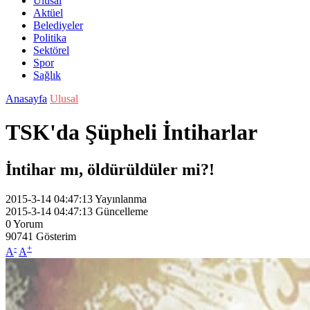
Ulusal
Aktüel
Belediyeler
Politika
Sektörel
Spor
Sağlık
Anasayfa
Ulusal
TSK'da Şüpheli İntiharlar
İntihar mı, öldürüldüler mi?!
2015-3-14 04:47:13
Yayınlanma
2015-3-14 04:47:13
Güncelleme
0
Yorum
90741
Gösterim
-
+
A
A