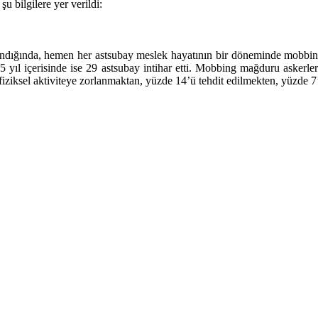
u bilgilere yer verildi:
ındığında, hemen her astsubay meslek hayatının bir döneminde mobbing’
 2.5 yıl içerisinde ise 29 astsubay intihar etti. Mobbing mağduru askerl
iziksel aktiviteye zorlanmaktan, yüzde 14’ü tehdit edilmekten, yüzde 7’s