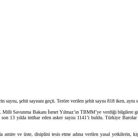
 sayısı, şehit sayısını geçti. Teröre verilen şehit sayısı 818 iken, aynı sü
zla. Milli Savunma Bakanı İsmet Yılmaz’ın TBMM’ye verdiği bilgilere g
öre son 13 yılda intihar eden asker sayısı 1141’i buldu. Türkiye Barol
mire ve üste, disiplini tesis etme adına verilen yasal yetkilerin, k