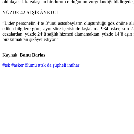
oldukça sık karşılaşılan bir durum olduğunun vurgulandığı bildirgede, ş
YÜZDE 42’Sİ ŞİKÂYETÇİ
“Lider personelin 4’te 3’ünü astsubayların oluşturduğu göz önüne al
edilen bilgilere göre, aynı süre içerisinde kışlalarda 934 asker, son
cezalardan, yüzde 24’ü sağlık hizmeti alamamaktan, yüzde 14’ü aşırı f
bırakılmaktan şikâyet ediyor.”
Kaynak:
Banu Barlas
#tsk
#asker ölümü
#tsk da şüpheli intihar