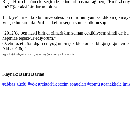
Raşit Hoca bir önceki seçimde, ikinci olmasına rağmen, “En fazla oyu
mı? Eğer aksi bir durum olursa,
Türkiye’nin en köklü üniversitesi, bu durumu, yani sandıktan çıkmayan
Ve işte bu konuda Prof. Tükel’in seçim sonrası ilk mesajı:
“2012’de ben nasıl birinci olmadığım zaman çekildiysem şimdi de bu s
hepinize teşekkür ediyorum.”
Özetin özeti: Sandığın en yoğun bir şekilde konuşulduğu şu günlerde, 
Abbas Güçlü
aguclu@milliyet.com.tr; aguclu@abbasguclu.com.tr
Kaynak:
Banu Barlas
#abbas güçlü
#yök
#rektörlük seçim sonuçları
#çomü
#çanakkale üniv