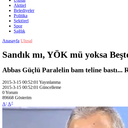
Ulusal
Aktüel
Belediyeler
Politika
Sektörel
Spor
Sağlık
Anasayfa
Ulusal
Sandık mı, YÖK mü yoksa Beşt
Abbas Güçlü Paralelin bam teline bastı... R
2015-3-15 00:52:01
Yayınlanma
2015-3-15 00:52:01
Güncelleme
0
Yorum
89668
Gösterim
-
+
A
A