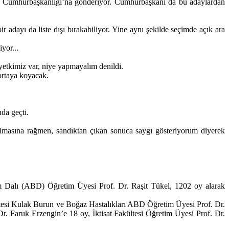
rek Cumhurbaşkanlığı’na gönderiyor. Cumhurbaşkanı da bu adaylardan
bir adayı da liste dışı bırakabiliyor. Yine aynı şekilde seçimde açık ara
yor...
etkimiz var, niye yapmayalım denildi.
ortaya koyacak.
nda geçti.
 almasına rağmen, sandıktan çıkan sonuca saygı gösteriyorum diyerek
lim Dalı (ABD) Öğretim Üyesi Prof. Dr. Raşit Tükel, 1202 oy alarak
ltesi Kulak Burun ve Boğaz Hastalıkları ABD Öğretim Üyesi Prof. Dr.
r. Faruk Erzengin’e 18 oy, İktisat Fakültesi Öğretim Üyesi Prof. Dr.