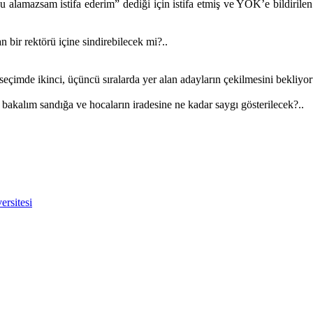
 alamazsam istifa ederim” dediği için istifa etmiş ve YÖK’e bildirilen 
 bir rektörü içine sindirebilecek mi?..
eçimde ikinci, üçüncü sıralarda yer alan adayların çekilmesini bekliyor
bakalım sandığa ve hocaların iradesine ne kadar saygı gösterilecek?..
ersitesi