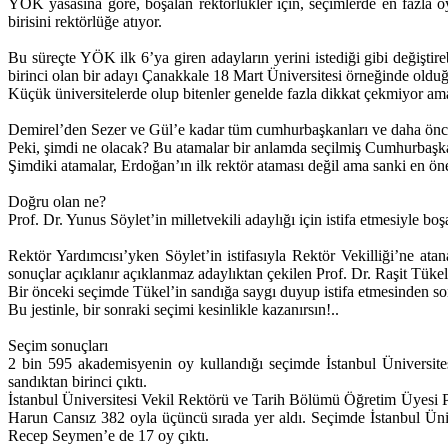
YÖK yasasına göre, boşalan rektörlükler için, seçimlerde en fazla
birisini rektörlüğe atıyor.
Bu süreçte YÖK ilk 6’ya giren adayların yerini istediği gibi değiştirebi
birinci olan bir adayı Çanakkale 18 Mart Üniversitesi örneğinde olduğu
Küçük üniversitelerde olup bitenler genelde fazla dikkat çekmiyor ama 
Demirel’den Sezer ve Gül’e kadar tüm cumhurbaşkanları ve daha önce
Peki, şimdi ne olacak? Bu atamalar bir anlamda seçilmiş Cumhurbaşkan
Şimdiki atamalar, Erdoğan’ın ilk rektör ataması değil ama sanki en öne
Doğru olan ne?
Prof. Dr. Yunus Söylet’in milletvekili adaylığı için istifa etmesiyle boş
Rektör Yardımcısı’yken Söylet’in istifasıyla Rektör Vekilliği’ne a
sonuçlar açıklanır açıklanmaz adaylıktan çekilen Prof. Dr. Raşit Tükel
Bir önceki seçimde Tükel’in sandığa saygı duyup istifa etmesinden s
Bu jestinle, bir sonraki seçimi kesinlikle kazanırsın!..
Seçim sonuçları
2 bin 595 akademisyenin oy kullandığı seçimde İstanbul Üniversite
sandıktan birinci çıktı.
İstanbul Üniversitesi Vekil Rektörü ve Tarih Bölümü Öğretim Üyesi 
Harun Cansız 382 oyla üçüncü sırada yer aldı. Seçimde İstanbul Üniv
Recep Seymen’e de 17 oy çıktı.