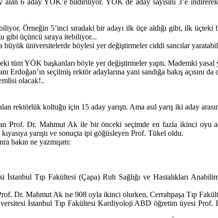
 oy alan 6 aday YÖK’e bildiriliyor. YÖK de aday sayısını 3’e indire
liyor. Örneğin 5’inci sıradaki bir adayı ilk üçe aldığı gibi, ilk üçteki 
 gibi üçüncü sıraya itebiliyor...
büyük üniversitelerde böylesi yer değiştirmeler ciddi sancılar yaratabili
ki tüm YÖK başkanları böyle yer değiştirmeler yaptı. Mademki yasal y
ı Erdoğan’ın seçilmiş rektör adaylarına yani sandığa bakış açısını da 
mlisi olacak!..
alan rektörlük koltuğu için 15 aday yarıştı. Ama asıl yarış iki aday arası
tanan Prof. Dr. Mahmut Ak ile bir önceki seçimde en fazla ikinci oyu
 kıyasıya yarıştı ve sonuçta ipi göğüsleyen Prof. Tükel oldu.
onra bakın ne yazmışım:
si İstanbul Tıp Fakültesi (Çapa) Ruh Sağlığı ve Hastalıkları Anabi
Prof. Dr. Mahmut Ak ise 908 oyla ikinci olurken, Cerrahpaşa Tıp Fakü
ersitesi İstanbul Tıp Fakültesi Kardiyoloji ABD öğretim üyesi Prof. D