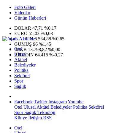
Foto Galeri
Videolar
Günün Haberleri
DOLAR
47,71
%0,17
EURO
55,03
%0,03
G.ALTIN
6.534,88
%0,65
GÜMÜŞ
96
%1,45
Otel
IMKB
13.798,82
%0,00
Ulusal
BITCOIN
64.415
%-0,27
Aktüel
Belediyeler
Politika
Sektörel
Spor
Sağlık
Facebook
Twitter
Instagram
Youtube
Otel
Ulusal
Aktüel
Belediyeler
Politika
Sektörel
Spor
Sağlık
Teknoloji
Künye
İletişim
RSS
Otel