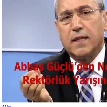
-
+
A
A