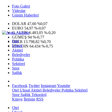
Foto Galeri
Videolar
Günün Haberleri
DOLAR
47,60
%0,07
EURO
54,97
%-0,07
G.ALTIN
6.483,05
%-0,20
GÜMÜŞ
94
%-0,77
Otel
IMKB
13.798,82
%0,70
Ulusal
BITCOIN
64.434
%-0,75
Aktüel
Belediyeler
Politika
Sektörel
Spor
Sağlık
Facebook
Twitter
Instagram
Youtube
Otel
Ulusal
Aktüel
Belediyeler
Politika
Sektörel
Spor
Sağlık
Teknoloji
Künye
İletişim
RSS
Otel