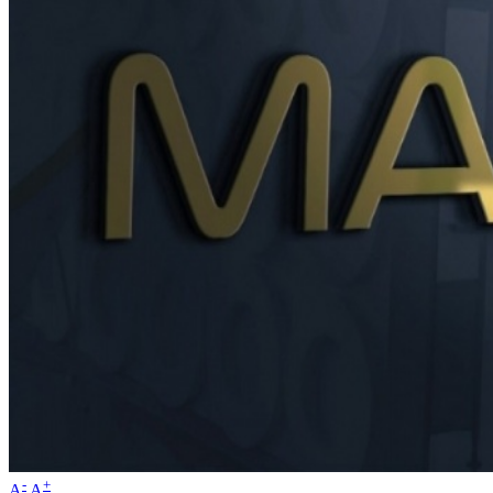
-
+
A
A