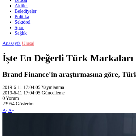
Ulusal
Aktüel
Belediyeler
Politika
Sektörel
Spor
Sağlık
Anasayfa
Ulusal
İşte En Değerli Türk Markaları
Brand Finance'in araştırmasına göre, Türki
2019-6-11 17:04:05
Yayınlanma
2019-6-11 17:04:05
Güncelleme
0
Yorum
23954
Gösterim
-
+
A
A