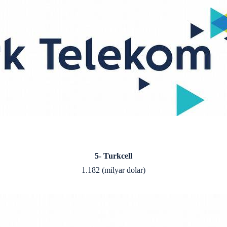
5- Turkcell
1.182 (milyar dolar)