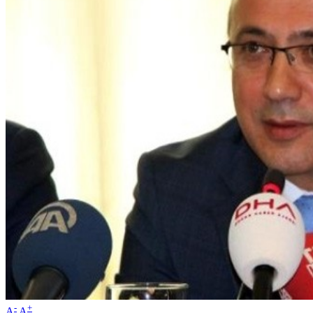
-
+
A
A