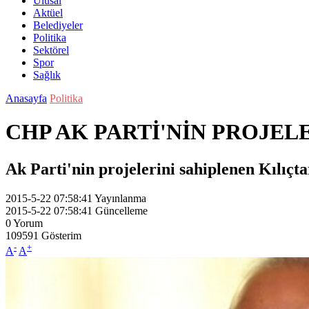
Ulusal
Aktüel
Belediyeler
Politika
Sektörel
Spor
Sağlık
Anasayfa
Politika
CHP AK PARTİ'NİN PROJEL
Ak Parti'nin projelerini sahiplenen Kılıçta
2015-5-22 07:58:41
Yayınlanma
2015-5-22 07:58:41
Güncelleme
0
Yorum
109591
Gösterim
-
+
A
A