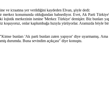
ne ve icraatına yer verildiğini kaydeden Elvan, şöyle dedi:
bir merkez konumunda olduğundan bahsediyor. Evet, Ak Parti Türkiye'y
i lojistik merkezinin ismine 'Merkez Türkiye' demişler. Biz bunları yap
biz koşuyoruz, onlar kaplumbağa hızıyla yürüyorlar. Aramızda böyle bir 
 "Kimse bunları 'Ak parti bunları zaten yapıyor' diye uyarmamış. Ama 
enmiş durumda. Buna sevindim açıkçası" diye konuştu.