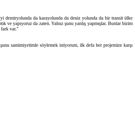
i demiryolunda da karayolunda da deniz yolunda da bir transit ülke
tık ve yapıyoruz da zaten. Yalnız şunu yanlış yapmışlar. Bunlar bizim
fark var."
şunu samimiyetimle söylemek istiyorum, ilk defa her projemize karşı