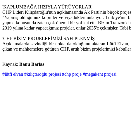
'KAPLUMBAĞA HIZIYLA YÜRÜYORLAR'
CHP Lideri Kılıçdaroğlu'nun açıklamasında Ak Parti'nin birçok projesi
"Yapmış olduğumuz köprüler ve viyadükleri anlatıyor. Türkiye'nin 
yapma konusunda zaten çok önemli bir yol kat etti. Bizim Trabzon'dak
2019 yılına kadar yapacağımız projeler, onlar 2035'e çekmişler. Tabi 
'CHP BİZİM PROJELERİMİZİ SAHİPLENMİŞ'
Açıklamalarda sevindiği bir nokta da olduğunu aktaran Lütfi Elvan,
çıkan ve mahkemelere götüren CHP, artık bizim projelerimizi kabull
Kaynak:
Banu Barlas
#lütfi elvan
#kılıçtaroğlu projesi
#chp proje
#megakent projesi