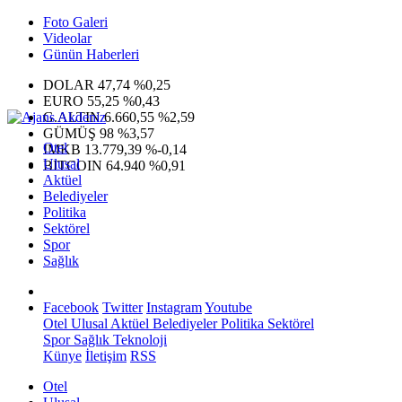
Foto Galeri
Videolar
Günün Haberleri
DOLAR
47,74
%0,25
EURO
55,25
%0,43
G.ALTIN
6.660,55
%2,59
GÜMÜŞ
98
%3,57
Otel
IMKB
13.779,39
%-0,14
Ulusal
BITCOIN
64.940
%0,91
Aktüel
Belediyeler
Politika
Sektörel
Spor
Sağlık
Facebook
Twitter
Instagram
Youtube
Otel
Ulusal
Aktüel
Belediyeler
Politika
Sektörel
Spor
Sağlık
Teknoloji
Künye
İletişim
RSS
Otel