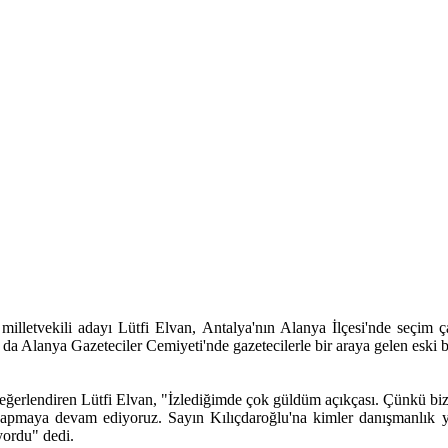
lletvekili adayı Lütfi Elvan, Antalya'nın Alanya İlçesi'nde seçim çalı
a Alanya Gazeteciler Cemiyeti'nde gazetecilerle bir araya gelen eski b
ğerlendiren Lütfi Elvan, "İzlediğimde çok güldüm açıkçası. Çünkü biz T
a yapmaya devam ediyoruz. Sayın Kılıçdaroğlu'na kimler danışmanlık 
ıyordu" dedi.