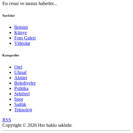
En cesur ve tarasız haberler...
Sayfalar
İletişim
Künye
Foto Galeri
Videolar
Kategoriler
Otel
Ulusal
Aktüel
Belediyeler
Politika
Sektörel
Spor
Sağlık
Teknoloji
RSS
Copyright © 2026 Her hakkı saklıdır.