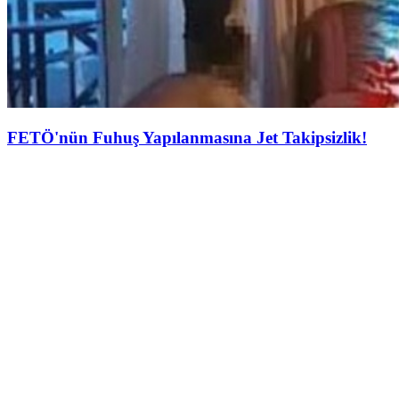
FETÖ'nün Fuhuş Yapılanmasına Jet Takipsizlik!