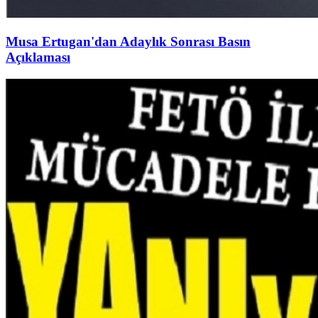
Musa Ertugan'dan Adaylık Sonrası Basın
Açıklaması