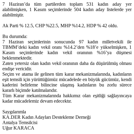
7 Haziran’da tüm partilerden toplam 531 kadın aday yer
alabilmişken, 1 Kasım seçimlerinde 504 kadın aday listelerde yer
alabilmiştir.
Ak Parti % 12.5, CHP %22.5, MHP %14.2, HDP % 42 oldu.
Bu durumda:
7 Haziran seçimlerinin sonucunda 97 kadın milletvekili ile
TBMM’deki kadın vekil oranı %14.2’den %18’e yükselmişken, 1
Kasım seçimlerinde kadın vekil oranının %16’ya düşmesi
beklenmektedir.
Zaten yetersiz olan kadın vekil oranının daha da düşürülmüş olması
endişe vericidir.
Seçim ve atama ile gelinen tüm karar mekanizmalarında, kadınların
eşit temsili için yürüttüğümüz mücadelede en büyük gücümüz, kendi
kaderini belirleme bilincine ulaşmış kadınların bu zorlu sürece
kararlı biçimde katılmalarıdır.
Tüm Karar mekanizmalarında hakkımız olan eşitliği sağlayıncaya
kadar mücadelemiz devam edecektır.
Saygılarımla
KA.DER Kadın Adayları Destekleme Derneği
Antalya Temsilcisi
Uğur KARACA