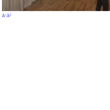
-
+
A
A