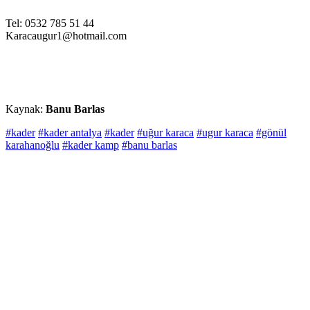
Tel: 0532 785 51 44
Karacaugur1@hotmail.com
Kaynak:
Banu Barlas
#kader
#kader antalya
#kader
#uğur karaca
#ugur karaca
#gönül
karahanoğlu
#kader kamp
#banu barlas