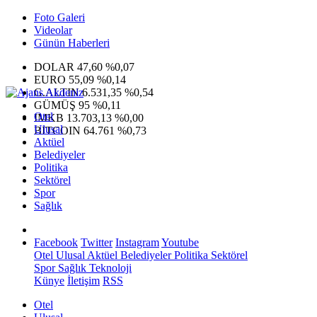
Foto Galeri
Videolar
Günün Haberleri
DOLAR
47,60
%0,07
EURO
55,09
%0,14
G.ALTIN
6.531,35
%0,54
GÜMÜŞ
95
%0,11
Otel
IMKB
13.703,13
%0,00
Ulusal
BITCOIN
64.761
%0,73
Aktüel
Belediyeler
Politika
Sektörel
Spor
Sağlık
Facebook
Twitter
Instagram
Youtube
Otel
Ulusal
Aktüel
Belediyeler
Politika
Sektörel
Spor
Sağlık
Teknoloji
Künye
İletişim
RSS
Otel