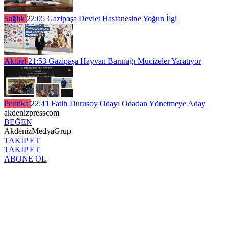
Sağlık
22:05
Gazipaşa Devlet Hastanesine Yoğun İlgi
Aktüel
21:53
Gazipaşa Hayvan Barınağı Mucizeler Yaratıyor
Politika
22:41
Fatih Durusoy Odayı Odadan Yönetmeye Aday
akdenizpresscom
BEĞEN
AkdenizMedyaGrup
TAKİP ET
TAKİP ET
ABONE OL